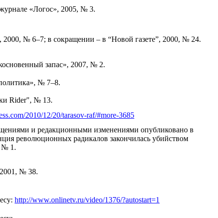
урнале «Логос», 2005, № 3.
2000, № 6–7; в сокращении – в “Новой газете”, 2000, № 24.
основенный запас», 2007, № 2.
политика», № 7–8.
и Rider", № 13.
ress.com/2010/12/20/tarasov-raf/#more-3685
ащениями и редакционными изменениями опубликовано в
ренция революционных радикалов закончилась убийством
 № 1.
2001, № 38.
есу:
http://www.onlinetv.ru/video/1376/?autostart=1