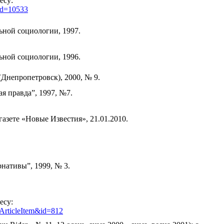
есу:
id
=10533
ьной социологии, 1997.
ьной социологии, 1996.
Днепропетровск), 2000, № 9.
я правда”, 1997, №7.
азете «Новые Известия», 21.01.2010.
нативы”, 1999, № 3.
есу:
dArticleItem&id=812