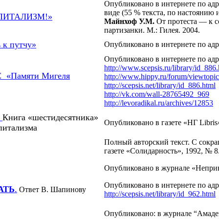
Опубликовано в интернете по адр
виде (55 % текста, по настоянию 
ПИТАЛИЗМ!»
Майнхоф У.М.
От протеста — к с
партизанки. М.: Гилея. 2004.
к путчу»
Опубликовано в интернете по адр
Опубликовано в интернете по адр
http://www.scepsis.ru/library/id_886
 «Памяти Мигеля
http://www.hippy.ru/forum/viewtopi
http://scepsis.net/library/id_886.html
http://vk.com/wall-28765492_969
http://levoradikal.ru/archives/12853
.
Книга «шестидесятника»
Опубликовано в газете «НГ Libris»
питализма
Полный авторский текст. С сокр
газете «Солидарность», 1992, № 8
Опубликовано в журнале «Неприк
Опубликовано в интернете по ад
АТЬ
.
Ответ В. Шапинову
http://scepsis.net/library/id_962.html
Опубликовано: в журнале “Амадей