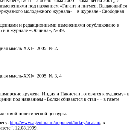
и Rider», № 11–12 осень–зима 2000 – зима–весна 2001); с
изменениями под названием «Гигант и пигмеи. Выдающийся
уржуазного молодежного журнала» – в журнале «Свободная
ащениями и редакционными изменениями опубликовано в
26 и в журнале «Община», № 49.
ная мысль-XXI». 2005. № 2.
ная мысль-XXI». 2005. № 3, 4
шмирские кружева. Индия и Пакистан готовятся к худшему» в
ащении под названием «Волки сбиваются в стаи» – в газете
 жертвой политической цензуры.
ресу:
http://www.agentura.ru/opponent/turkey/ocalan/
; в
зете”, 12.08.1999.