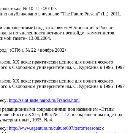
политика», № 10–11 <2010>.
ю опубликовано в журнале "The Future Present" (L.), 2011.
и сокращениями) под заголовком «Оппозиция в России
икалы по численности вот-вот превзойдут коммунистов,
имой газете» 13.08.2004.
од" (СПб.), № 22 <ноябрь 2002>
мысль XX века: практически ценное для политического
ого в Свободном университете им. С. Курёхина в 1996–1997
мысль XX века: практически ценное для политического
ого в Свободном университете им. С. Курёхина в 1996–1997
есу:
http://saint-juste.narod.ru/Francis.html
и редакционными сокращениями под названием «Этапы
але «Россия XXI», 1995, № 11-12; в сокращенном виде под
льтернативы», 1995, № 4.
есу:
http://www.agentura.ru/culture007/terror/reasons
; с