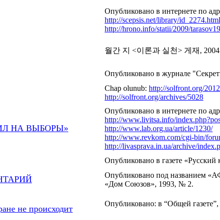
Опубликовано в интернете по ад
http://scepsis.net/library/id_2274.htm
http://hrono.info/statii/2009/tarasov1
월간 지 <이론과 실천> 게재, 2004.
Опубликовано в журнале "Секретн
Chap olunub:
http://solfront.org/201
http://solfront.org/archives/5028
Опубликовано в интернете по адр
http://www.livitsa.info/index.php?
ДИЛ НА ВЫБОРЫ»
http://www.lab.org.ua/article/1230/
http://www.revkom.com/cgi-bin/for
http://livasprava.in.ua/archive/ind
Опубликовано в газете «Русский 
Опубликовано под названием «А
НТАРИЙ
«Дом Союзов», 1993, № 2.
Опубликовано: в “Общей газете”, 
ране не происходит