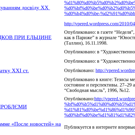
%d1%80%d0%b5%d0%b2%d0%be%
ахуванням досвіду XX
%d0%bf%d0%be%d0%b2%d0%b5
%d0%b4%d0%be-%d2%91%d0%bb
http://vpered.wordpress.com/2010/04
Опубликовано: в газете “Неделя”,
ДКОВ ПРИ ЕЛЬЦИНЕ
как в Париже” в журнале “Юность”
(Таллин), 16.11.1998.
Опубликовано: в “Художественно
Опубликовано: в “Художественно
атку XXI ст.
Опубліковано:
http://vpered.word
Опубликовано в книге: Тезисы м
состояние и перспективы. 27–29 а
“Свободная мысль”, 1996, №12.
Опубліковано:
http://vpered.word
%bf%d0%b5%d1%80%d0%b5%d1
 ПРОБЛЄМИ
%d1%81%d0%be%d1%86%d1%96
%d0%bf%d0%be%d1%81%d1%82
амме «После новостей» на
Публикуется в интернете впервы