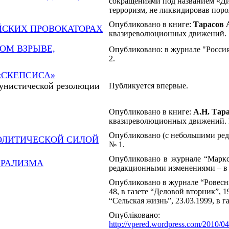
сокращениями под названием «Ди
терроризм, не ликвидировав поро
Опубликовано в книге:
Тарасов 
ЙСКИХ ПРОВОКАТОРАХ
квазиреволюционных движений. Ек
ОМ ВЗРЫВЕ,
Опубликовано: в журнале "Россия 
2.
«СКЕПСИСА»
мунистической резолюции
Публикуется впервые.
Опубликовано в книге:
А.Н. Тар
квазиреволюционных движений. Ек
Опубликовано (с небольшими реда
ОЛИТИЧЕСКОЙ СИЛОЙ
№ 1.
Опубликовано в журнале “Маркс
ЕРАЛИЗМА
редакционными изменениями – в 
Опубликовано в журнале “Ровесни
48, в газете “Деловой вторник”, 19
“Сельская жизнь”, 23.03.1999, в г
Опубліковано:
http://vpered.wordpress.com/