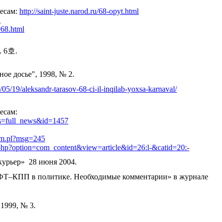
ресам:
http://saint-juste.narod.ru/68-opyt.html
l
968.html
 6호.
ое досье", 1998, № 2.
2/05/19/aleksandr-tarasov-68-ci-il-inqilab-yoxsa-karnaval/
есам:
pos=full_news&id=1457
um.pl?msg=245
ex.php?option=com_content&view=article&id=26:l-&catid=20:-
курьер» 28 июня 2004.
ФТ–КПП в политике. Необходимые комментарии» в журнале
1999, № 3.