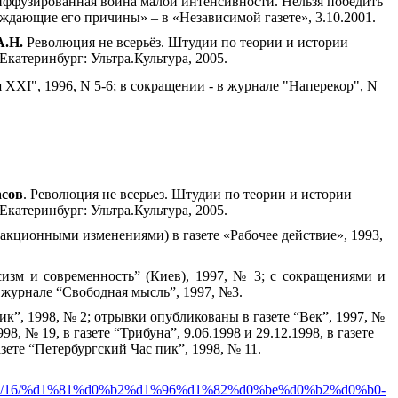
ффузированная война малой интенсивности. Нельзя победить
ждающие его причины» – в «Независимой газете», 3.10.2001.
А.Н.
Революция не всерьёз. Штудии по теории и истории
атеринбург: Ультра.Культура, 2005.
XXI", 1996, N 5-6; в сокращении - в журнале "Наперекор", N
асов
. Революция не всерьез. Штудии по теории и истории
атеринбург: Ультра.Культура, 2005.
кционными изменениями) в газете «Рабочее действие», 1993,
изм и современность” (Киев), 1997, № 3; с сокращениями и
журнале “Свободная мысль”, 1997, №3.
к”, 1998, № 2; отрывки опубликованы в газете “Век”, 1997, №
98, № 19, в газете “Трибуна”, 9.06.1998 и 29.12.1998, в газете
азете “Петербургский Час пик”, 1998, № 11.
2010/04/16/%d1%81%d0%b2%d1%96%d1%82%d0%be%d0%b2%d0%b0-