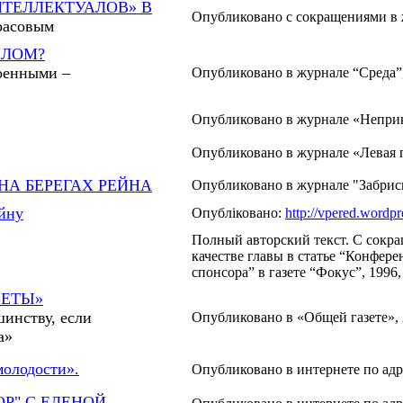
НТЕЛЛЕКТУАЛОВ» В
Опубликовано с сокращениями в ж
расовым
ИЛОМ?
оенными –
Опубликовано в журнале “Среда”, 
Опубликовано в журнале «Неприк
Опубликовано в журнале «Левая 
НА БЕРЕГАХ РЕЙНА
Опубликовано в журнале "Забриск
айну
Опубліковано:
http://vpered.wordp
Полный авторский текст. С сокр
качестве главы в статье “Конфе
спонсора” в газете “Фокус”, 1996,
ЗЕТЫ»
шинству, если
Опубликовано в «Общей газете», 
а»
молодости».
Опубликовано в интернете по адр
Р" С ЕЛЕНОЙ