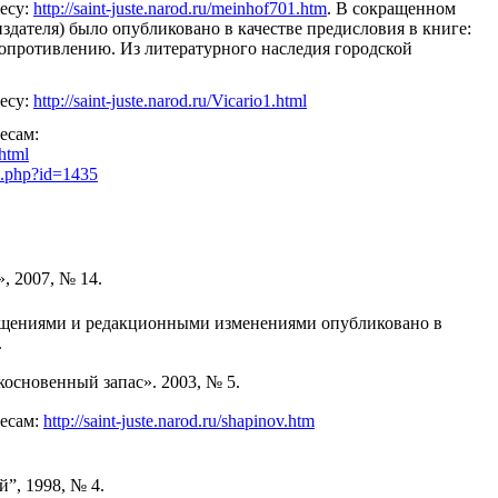
есу:
http://saint-juste.narod.ru/meinhof701.htm
. В сокращенном
издателя) было опубликовано в качестве предисловия в книге:
опротивлению. Из литературного наследия городской
есу:
http://saint-juste.narod.ru/Vicario1.html
есам:
.html
c.php?id=1435
, 2007, № 14.
ащениями и редакционными изменениями опубликовано в
.
основенный запас». 2003, № 5.
ресам:
http://saint-juste.narod.ru/shapinov.htm
”, 1998, № 4.