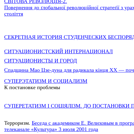
СВIТОВА РЕВОЛЮЦIЯ-2.
Повернення до ґлобальної революційної стратеґії з ур
століття
СЕКРЕТНАЯ ИСТОРИЯ СТУДЕНЧЕСКИХ БЕСПОРЯ
СИТУАЦИОНИСТСКИЙ ИНТЕРНАЦИОНАЛ
СИТУАЦИОНИСТЫ И ГОРОД
Спадщина Мао Цзе-дуна для радикала кінця XX — поч
СУПЕРЭТАТИЗМ И СОЦИАЛИЗМ
К постановке проблемы
СУПЕРЕТАТИЗМ І СОЦІЯЛІЗМ. ДО ПОСТАНОВКИ
Терроризм.
Беседа с академиком Е. Велиховым в прогр
телеканале «Культура» 3 июля 2001 года