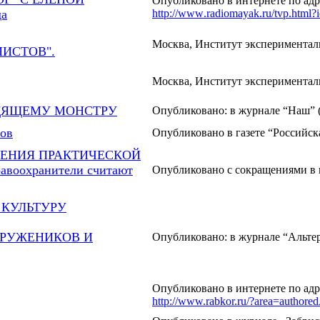
Опубликовано в интернете по адр
да
http
://
www
.
radiomayak
.
ru
/
tvp
.
html
?
Москва, Институт экспериментал
МИСТОВ".
Москва, Институт экспериментал
ЕДЯЩЕМУ МОНСТРУ
Опубликовано: в журнале “Наш” (
ов
Опубликовано в газете “Российска
ЧЕНИЯ ПРАКТИЧЕСКОЙ
оохранители считают
Опубликовано с сокращениями в г
КУЛЬТУРУ
ТРУЖЕНИКОВ И
Опубликовано: в журнале “Альтер
Опубликовано в интернете по адр
http://www.rabkor.ru/?area=authore