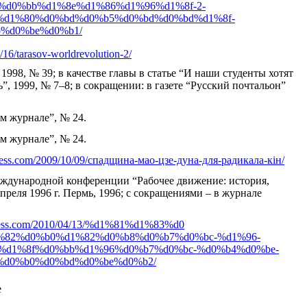
d0%bb%d1%8e%d1%86%d1%96%d1%8f-2-
%d1%80%d0%bd%d0%b5%d0%bd%d0%bd%d1%8f-
%d0%be%d0%b1/
/16/tarasov-worldrevolution-2/
 1998, № 39; в качестве главы в статье “И наши студенты хотят
, 1999, № 7–8; в сокращении: в газете “Русский почтальон”
м журнале”, № 24.
м журнале”, № 24.
press.com/2009/10/09/спадщина-мао-цзе-дуна-для-радикала-кін/
еждународной конференции “Рабочее движение: история,
преля 1996 г. Пермь, 1996; с сокращениями – в журнале
press.com/2010/04/13/%d1%81%d1%83%d0
%82
%d0%b0%d1%82%d0%b8%d0%b7%d0%bc-%d1%96-
%d1%8f%d0%bb%d1%96%d0%b7%d0
%bc-%d0%b4%d0%be-
%d0%b0%d0%bd%d0%be%d0%b2/
е