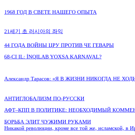
1968 ГОД В СВЕТЕ НАШЕГО ОПЫТА
21세기 초 러시아의 좌익
44 ГОДА ВОЙНЫ ЦРУ ПРОТИВ ЧЕ ГЕВАРЫ
68-CI IL: İNQILAB YOXSA KARNAVAL?
Александр Тарасов: «Я В ЖИЗНИ НИКОГДА НЕ ХО
АНТИГЛОБАЛИЗМ ПО-РУССКИ
АФТ–КПП В ПОЛИТИКЕ: НЕОБХОДИМЫЙ КОММЕ
БОРЬБА ЭЛИТ ЧУЖИМИ РУКАМИ
Никакой революции, кроме все той же, исламской, в И