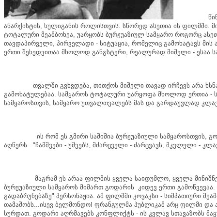
წი
ანარქისტის
,
ხულიგანის
როლისთვის
.
სწორედ
ასეთია
ის
ფილმში
.
მ
ტოტალური
მეამბოხეა
,
უარყობს
ბურჟუაზიულ
სამყარო
როგორც
ასე
თავდაპირველი
,
პირველადი
-
სიტუაცია
,
რომელიც
გამოხატავს
მის
ერთი
შეხედვითაა
მხოლოდ
განგსტერი
,
რეალურად
მიშელი
-
ესაა
ს
თვალში
გვხვდება
,
თითქოს
მიშელი
თავად
ირჩევს
არა
ხსნ
გამოხატულებაა
.
სამყაროს
ტოტალური
უარყოფა
მხოლოდ
ერთია
-
სამყაროსთვის
,
სამყარო
უთვალთვალებს
მას
და
გარდაუვლად
კლა
ის
რომ
ეს
გმირი
საშიშია
ბურჟუაზიული
სამყაროსთვის
,
გ
აღწერს
. "
ჩამშვები
-
უშვებს
,
მძარცველი
-
ძარცვავს
,
მკვლელი
-
კლა
მაგრამ
ეს
არაა
ფილმის
ყველა
საიდუმლო
,
ყველა
მინიშნ
ბურჟუაზიული
სამყაროს
მიმართ
გოდარის
კიდევ
ერთი
გამოწვევაა
.
გადაბრუნებაზე
"
პერსონაჟია
.
ამ
ფილმში
კოვაკსი
-
სიმპათიური
მეა
თამაშობს
...
ისევ
ბელმონდო
!
ფრანგულმა
პუბლიკამ
არც
ფილმი
და
სურდათ
.
გოდარი
აღრმავებს
კონფლიქტს
-
ის
კვლავ
სთავაზობს
მა