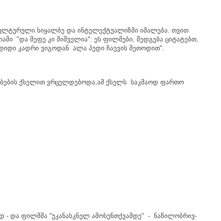
ულტურული
სიყალბე
და
ინტელექტუალიზმი
იმალება
.
თვით
იაში
"
და
მეფე
კი
შიშველია
":
ეს
ფილმები
,
შედგება
ციტატებთ
,
დიდი
კადრი
ვიგოდან
ალა
პედი
ჩაევის
მეთოდით
".
ბების
ქსელით
ვრცელდებოდა
,
ამ
ქსელს
საკმაოდ
ფართო
.
ად
-
და
ფილმმა
"
უკანასკნელ
ამოსუნთქვამდე
" -
ნაწილობრივ
-