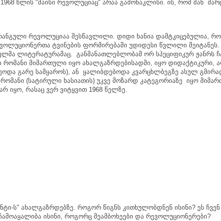
 1968
წლის
"
მაისი
რევოლუციაც
"
არაა
გამონაკლისი
.
ის
,
რომ
მან
მარ
რანგული
რევოლუციაა
შესწავლილი
.
დიდი
ხანია
დამტკიცებულია
,
რო
ვოლუციონერთა
ტვინების
ფორმირებაში
უდიდესი
წვლილი
შეიტანეს
ულმა
ლიტერატურამაც
.
განმანათლებლობამ
ორ
სპეციფიკურ
ჟანრს
ჩ
ი
რომანი
მიმართული
იყო
ახალგაზრდებისადმი
,
იყო
დიდაქტიკური
,
ა
ეოდა
გარე
სამყაროს
),
ან
ყალიბდებოდა
კვარცხლბეგზე
ასულ
გმირა
რომანი
(
სატირული
ხასიათის
)
უკვე
მოზარდ
კატეგორიაზე
იყო
მიმა
არ
იყო
,
რასაც
ვერ
ვიტყვით
1968
წელზე
.
უნტი
-
ს
"
ახალგაზრდებზე
.
როგორ
წიგნს
კითხულობდნენ
ისინი
?
ეს
ჩვენ
ჩამოაყალიბა
ისინი
,
როგორც
მეამბოხეები
და
რევოლუციონერები
?