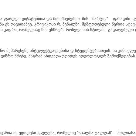
ა
ფარული
ციტატებითა
და
მინიშნებებით
.
მის
"
მარტივ
"
ფასადში
კ
ნა
ეს
თავიდანვე
.
კრიტიკოსი
რ
.
ბენაიუნი
,
შეშფოთებული
წერდა
სტატ
ან
კადრს
,
რომელსაც
წინ
უსწრებს
როსელინის
სტილში
გადაღებული
ინო
მემარცხენე
ინტელექტუალებისა
დ
სტუდენტებისთვის
.
ის
კინოკლუ
ვიწრო
წრეზე
,
მაგრამ
ახდენდა
უდიდეს
იდეოლოგიურ
ზემოქმედებას
ოცარია
ის
უდიდესი
გავლენა
,
რომელიც
"
ახალმა
ტალღამ
" -
მთლიან