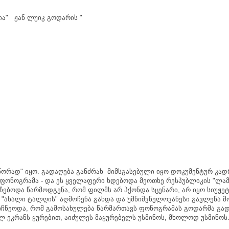
ია
"
ჟან
ლუიკ
გოდარის
"
წორად
"
იყო
.
გადაღება
განძრახ
მიმსგასებული
იყო
დოკუმენტურ
კად
ფონოგრამა
-
და
ეს
ყველაფერი
ხდებოდა
მეოთხე
რესპუბლიკის
"
ლამ
ჩებოდა
წარმოდგენა
,
რომ
ფილმს
არ
ჰქონდა
სცენარი
,
არ
იყო
სიუჟე
 "
ახალი
ტალღის
"
აღმოჩენა
გახდა
და
უმნიშვნელოვანესი
გავლენა
მ
იჩნეოდა
,
რომ
გამოსახულება
წარმართავს
ფონოგრამას
გოდარმა
გად
ელ
ეკრანს
ყურებით
,
აიძულეს
მაყურებელს
უსმინოს
,
მხოლოდ
უსმინოს