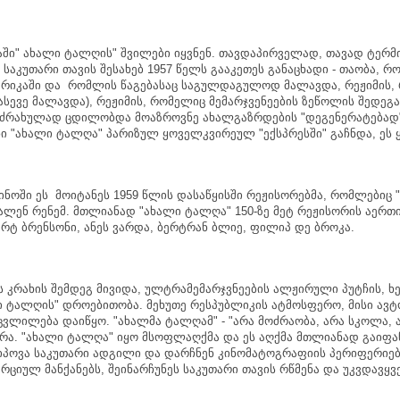
აში
"
ახალი
ტალღის
"
შვილები
იყვნენ
.
თავდაპირველად
,
თავად
ტერმ
საკუთარი
თავის
შესახებ
1957
წელს
გააკეთეს
განაცხადი
-
თაობა
,
რო
რიკაში
და
რომლის
წაგებასაც
საგულდაგულოდ
მალავდა
,
რეჟიმის
,
ასევე
მალავდა
),
რეჟიმის
,
რომელიც
მემარჯვენეების
ზეწოლის
შედეგ
ნძრახულად
ცდილობდა
მოაზროვნე
ახალგაზრდების
"
დეგენერატებად
ნი
"
ახალი
ტალღა
"
პარიზულ
ყოველკვირეულ
"
ექსპრესში
"
გაჩნდა
,
ეს
ინოში
ეს
მოიტანეს
1959
წლის
დასაწყისში
რეჟისორებმა
,
რომლებიც
"
ალენ
რენემ
.
მთლიანად
"
ახალი
ტალღა
" 150-
ზე
მეტ
რეჟისორის
აერთ
ერტ
ბრენსონი
,
ანეს
ვარდა
,
ბერტრან
ბლიე
,
ფილიპ
დე
ბროკა
.
ს
კრახის
შემდეგ
მივიდა
,
ულტრამემარჯვნეების
ალჟირული
პუტჩის
,
ხ
ი
ტალღის
"
დროებითობა
.
მეხუთე
რესპუბლიკის
ატმოსფერო
,
მისი
ავტ
ცვლილება
დაიწყო
. "
ახალმა
ტალღამ
" - "
არა
მოძრაობა
,
არა
სკოლა
,
ქრა
. "
ახალი
ტალღა
"
იყო
მსოფლაღქმა
და
ეს
აღქმა
მთლიანად
გაიფა
იპოვა
საკუთარი
ადგილი
და
დარჩნენ
კინომატოგრაფიის
პერიფერიებ
ერციულ
მანქანებს
,
შეინარჩუნეს
საკუთარი
თავის
რწმენა
და
უკვდავყვ