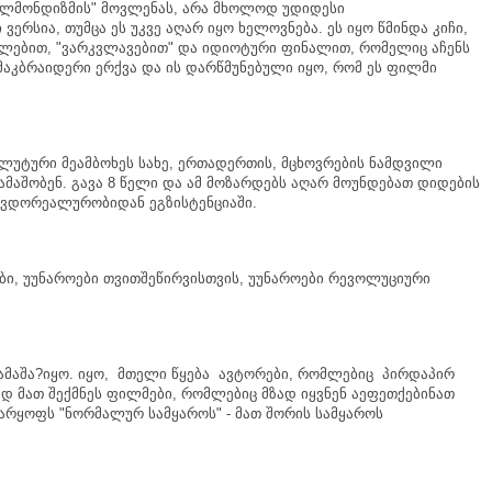
ელმონდიზმის
"
მოვლენას
,
არა
მხოლოდ
უდიდესი
ი
ვერსია
,
თუმცა
ეს
უკვე
აღარ
იყო
ხელოვნება
.
ეს
იყო
წმინდა
კიჩი
,
ლებით
, "
ვარკვლავებით
"
და
იდიოტური
ფინალით
,
რომელიც
აჩენს
მაკბრაიდერი
ერქვა
და
ის
დარწმუნებული
იყო
,
რომ
ეს
ფილმი
ოლუტური
მეამბოხეს
სახე
,
ერთადერთის
,
მცხოვრების
ნამდვილი
ამაშობენ
.
გავა
8
წელი
და
ამ
მოზარდებს
აღარ
მოუნდებათ
დიდების
ევდორეალურობიდან
ეგზისტენციაში
.
ბი
,
უუნაროები
თვითშეწირვისთვის
,
უუნაროები
რევოლუციური
ამაშა
?
იყო
.
იყო
,
მთელი
წყება
ავტორები
,
რომლებიც
პირდაპირ
ად
მათ
შექმნეს
ფილმები
,
რომლებიც
მზად
იყვნენ
აეფეთქებინათ
არყოფს
"
ნორმალურ
სამყაროს
" -
მათ
შორის
სამყაროს