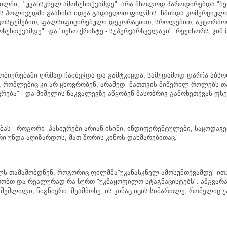
ილმი
, "
უკანსკნელ
ამოსუნთქვამდე
"
არა
მხოლოდ
პაროდირებდა
"
ბ
ს
ჰოლივუდში
გააჩინა
იდეა
გადაეღოთ
ფილმის
წმინდა
კომერციულ
კოსტუმებით
,
ფალსიფიცირებული
დეკორაციით
,
სროლებით
,
ავტორბო
ოსუნთქვამდე
"
და
"
იესო
ქრისტე
-
სუპერვარსკვლავი
".
რეჟისორს
ჯიმ
ობიერებაში
ღრმად
ჩაიბეჭდა
და
გამტკიცდა
,
სამუდამოდ
დარჩა
აბს
,
რომლებიც
კი
არ
ცხოვრობენ
,
არამედ
მათთვის
მიწერილ
როლებს
თ
ვრება
" -
და
მიშელის
ნაკვალევზე
აწყობენ
მასობრივ
გამოხეთქვას
ფს
ბას
-
როგორი
პასიურები
არიან
ისინი
,
ინდიფერენტულები
,
საცოდავე
რი
უნდა
აღიზარდოს
,
მათ
შორის
კინოს
დახმარებითაც
.
ლს
თამაშობდნენ
,
როგორიც
ფილმმა
"
უკანასკნელ
ამოსუნთქვამდე
"
ით
რობთ
და
რეალურად
რა
სურთ
"
უკმაყოფილო
სტაგნაცისტებს
".
ამგვარ
.
შეშლილი
,
წიგნიერი
,
მეამბოხე
,
ის
ვინაც
იცის
სიმართლე
,
რომელიც
უ