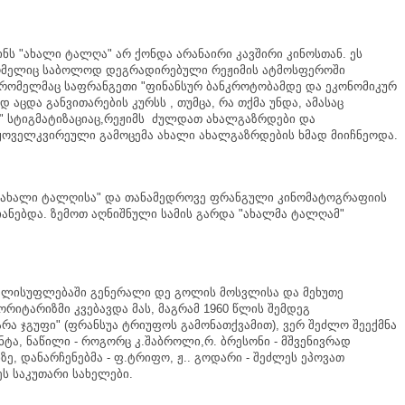
ინს
"
ახალი
ტალღა
"
არ
ქონდა
არანაირი
კავშირი
კინოსთან
.
ეს
მელიც
საბოლოდ
დეგრადირებული
რეჟიმის
ატმოსფეროში
რომელმაც
საფრანგეთი
"
ფინანსურ
ბანკროტობამდე
და
ეკონომიკურ
ად
აცდა
განვითარების
კურსს
,
თუმცა
,
რა
თქმა
უნდა
,
ამასაც
"
სტიგმატიზაციაც
,
რეჟიმს
ძულდათ
ახალგაზრდები
და
ყოველკვირეული
გამოცემა
ახალი
ახალგაზრდების
ხმად
მიიჩნეოდა
.
ახალი
ტალღისა
"
და
თანამედროვე
ფრანგული
კინომატოგრაფიის
იანებდა
.
ზემოთ
აღნიშნული
სამის
გარდა
"
ახალმა
ტალღამ
"
ელისუფლებაში
გენერალი
დე
გოლის
მოსვლისა
და
მეხუთე
ორიტარიზმი
კვებავდა
მას
,
მაგრამ
1960
წლის
შემდეგ
არა
ჯგუფი
" (
ფრანსუა
ტრიუფოს
გამონათქვამით
),
ვერ
შეძლო
შეექმნა
ნტა
,
ნაწილი
-
როგორც
კ
.
შაბროლი
,
რ
.
ბრესონი
-
მშვენივრად
ზე
,
დანარჩენებმა
-
ფ
.
ტრიფო
,
ჟ
..
გოდარი
-
შეძლეს
ეპოვათ
ეს
საკუთარი
სახელები
.