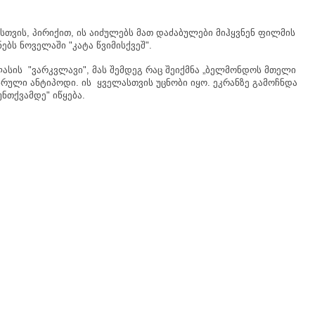
სთვის
,
პირიქით
,
ის
აიძულებს
მათ
დაძაბულები
მიჰყვნენ
ფილმის
ნებს
ნოველაში
"
კატა
წვიმისქვეშ
".
ასის
"
ვარკვლავი
",
მას
შემდეგ
რაც
შეიქმნა
„
ბელმონდოს
მთელი
სრული
ანტიპოდი
.
ის
ყველასთვის
უცნობი
იყო
.
ეკრანზე
გამოჩნდა
უნთქვამდე
"
იწყება
.