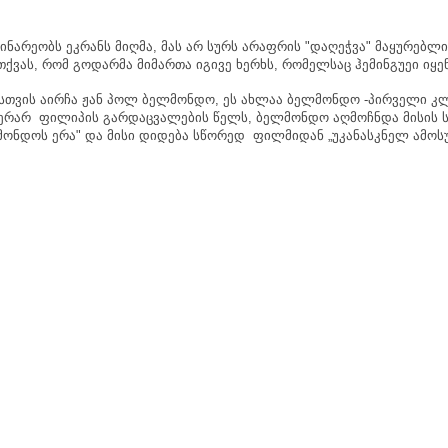
ინარეობს
ეკრანს
მიღმა
,
მას
არ
სურს
არაფრის
"
დაღეჭვა
"
მაყურებლი
თქვას
,
რომ
გოდარმა
მიმართა
იგივე
ხერხს
,
რომელსაც
ჰემინგუეი
იყე
სთვის
აირჩა
ჟან
პოლ
ბელმონდო
,
ეს
ახლაა
ბელმონდო
-
პირველი
კლ
ერარ
ფილიპის
გარდაცვალების
წელს
,
ბელმონდო
აღმოჩნდა
მისის
მონდოს
ერა
"
და
მისი
დიდება
სწორედ
ფილმიდან
„
უკანასკნელ
ამოს