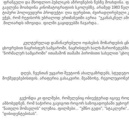
ფრანგული
და
მსოფლიო
პუბლიკის
აზროვნების
წესზე
მოახდინა
.
ფ
გავლენა
მოახდინა
კინომატოგრაფიის
სკოლებზე
,
არამედ
1983
წელ
ტიპური
ჰოლივუდური
პროდუქტი
:
ღია
ფერებით
,
ძვირადღირებული
ეჭვს
,
რომ
რეჟისორს
უბრალოდ
ერთმანეთში
აერია
"
უკანასკნელ
ამ
მილიარდს
იშოვიდა
.
ფილმი
გაყიდვებში
ჩავარდა
..
კულტურულად
დაწინაურებული
ოჯახების
მოზარდების
ცნ
ცხოვრებით
ნაცრისფერ
სამყაროში
,
ნაცრისფერ
ხალხ
-
მარიონეტებში
"
ნორმალურ
სამყაროში
"
ითამაშონ
თამაში
პირობითი
სახელით
"
ცხო
დღეს
,
ჩვენთან
უყვართ
შეუტიონ
ახალგაზრდებს
,
სტუდეტო
მოქმედებებისთვის
.
არაფერია
გასაკვირი
.
მეამბოხე
,
რევოლუციონე
გვქონდა
კი
ფილმები
,
რომელებიც
ობიექტურად
იგივე
რო
ამბობედნენ
,
რომ
საჭიროა
გავიგოთ
როგორ
საზოგადოებაში
ვცხოვ
"
ნათელი
მომავლის
"
ილუზია
..
ფილმები
... "
უშნო
გედი
", "
სტაკლერი
".
"
დისიდენტებისას
".