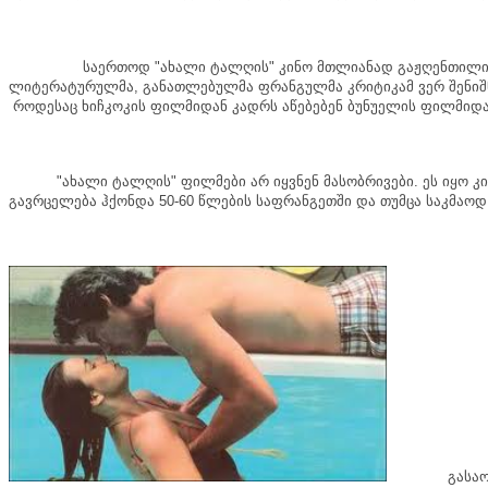
საერთოდ
"
ახალი
ტალღის
"
კინო
მთლიანად
გაჟღენთილი
ლიტერატურულმა
,
განათლებულმა
ფრანგულმა
კრიტიკამ
ვერ
შენიშ
როდესაც
ხიჩკოკის
ფილმიდან
კადრს
აწებებენ
ბუნუელის
ფილმიდ
"
ახალი
ტალღის
"
ფილმები
არ
იყვნენ
მასობრივები
.
ეს
იყო
კ
გავრცელება
ჰქონდა
50-60
წლების
საფრანგეთში
და
თუმცა
საკმაოდ
გასა