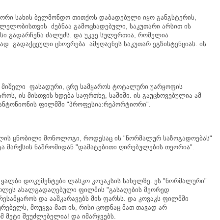
წორი
სახის
ბელმონდო
თითქოს
დაბადებული
იყო
განგსტერის
,
ვლელობისთვის
ძებნაა
გამოცხადებული
,
საკუთარი
არსით
ის
სი
გადარჩენა
ძალუძს
.
და
უკვე
სულერთია
,
რომელია
იად
გადაქცეული
ცხოვრება
ამჟღავნეს
საკუთარ
ეგზისტენციას
.
ის
მიშელი
ფასადური
,
ცრუ
სამყაროს
ტოტალური
უარყოფის
აროს
,
ის
მისთვის
ხდება
საფრთხე
,
საშიში
.
ის
გაუცხოვებულია
ამ
ანტონიონის
ფილმში
"
პროფესია
:
რეპორტიორი
".
ლის
ცნობილი
მონოლოგი
,
როდესაც
ის
"
ნორმალურ
საზოგადოებას
"
ტა
მარქსის
ნაშრომიდან
"
დამატებითი
ღირებულების
თეორია
".
ყალბი
დოკუმენტები
ლასკო
კოვაკსის
სახელზე
.
ეს
"
ნორმალური
"
ოლეს
ახალგადაღებული
ფილმის
"
გასაღების
მეორედ
რესამყაროს
და
ააშკარავებს
მის
ფარსს
.
და
კოვაკს
ფილმში
ურებელს
,
მოუყვა
მათ
ის
,
რისი
ცოდნაც
მათ
თავად
არ
მ
მეტი
შეუძლებელია
!
და
იმარჯვებს
.