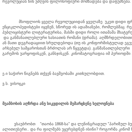
რევოლუციას
წინ
უძღვის
ფილოსოფიური
მომზადება
და
დაფუძნება
.
მსოფლიოს
ყველა
რევოლუციიდან
ყველაზე
უკეთ
დიდი
ფ
ენციკლოპედისტები
იყვნენ
,
სწორედ
ის
ადამიანები
,
რომლებმაც
რე
პუბლიცისტური
ლიტერატურისა
,
მასში
დიდი
როლი
ითამაშა
მხატვრ
და
განმანათლებლური
ხასიათის
რომანი
(
დრამა
).
აღმზრდელობით
ან
მათი
დეგრადაციით
სრულდებოდა
(
თუ
ის
კონფორმისტულად
ეგუ
არსებულ
სამყაროსთან
ბრძოლას
არ
წყვეტდა
).
განმანათლებლური
გარემოს
უარყოფისკენ
,
განსჯისკენ
.
კინომატოგრაფია
იმ
პერიოდში
ე
.
ი
საჭირო
წიგნებს
თქვენ
ბავშვობაში
კითხულობდით
.
ვ
.
ს
.
ვისოცკი
მეამბოხის
აღზრდა
ანუ
სიკვდილის
მემარცხენე
ხელოვნება
ვსაუბრობთ
"
თაობა
1868-
სა
"
და
ლენინგრადულ
"
პარიზულ
ბ
ალითიუსერი
..
და
რა
ფილმებს
უყურებდნენ
ისინი
?
როგორმა
კინომ