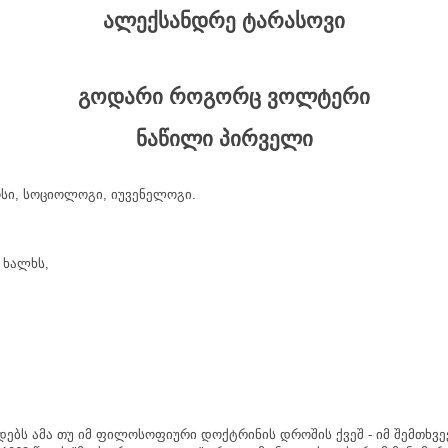
ალექსანდრე
ტარასოვი
გოდარი
როგორც
ვოლტერი
ნაწილი
პირველი
სი
,
სოციოლოგი
,
იუვენელოგი
.
ხალხს
,
დებს
ამა
თუ
იმ
ფილოსოფიური
დოქტრინის
დროშის
ქვეშ
-
იმ
შემთხვე