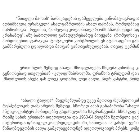
"
წითელი
მაისის
"
ბარიკადების
დამცველები
კინომატოგრაფი
აღნიშნავდა
ფრანგული
ახალგაზრდობის
ახალ
თაობას
,
რომლებმაც
იხრჩობოდა
-
რეჟიმის
,
რომელიც
კოლონიალურ
ომს
აწარმოებდა
აფ
კრახამდე
",
ანუ
საბოლოოდ
განადგურებამდე
მიიყვანა
(
რომელსაც
მონდომებით
ფარავდა
.
ტოტალური
კონტროლის
ეს
ატმოსფერო
გა
გამწარებული
ცდილობდა
მათგან
განთავისუფლებას
.
თავად
ტერმი
ერთი
წლის
შემდეგ
ახალი
მსოფლაღქმა
ჩნდება
კინოშიც
.
კ
გენიოსებად
ითვლებიან
-
კლოდ
შაბროლმა
,
ფრანსია
ტრიუფომ
და
მსოფლიოს
აჩუქა
ჟან
ლიუკ
გოდარი
,
ლუი
მალი
,
პიერ
კასტრი
,
პობ
"
ახალი
ტალღა
"
მაყურებლამდე
უკვე
მეოთხე
რესპუბლიკი
რესპუბლიკის
დამყარების
შემდეგ
.
სწორედ
ამან
განაპირობა
"
ახალ
ანტიგოლისტურ
პოზიციებზე
გადასვლისას
საფრანგეთმა
სწრაფად
რაიმე
სახის
ერთიანი
იდეოლოგია
და
1963-64
წლებში
ნელნელა
გა
ინტერირდა
ფრანგულ
კომერციულ
კინოში
,
ნაწილმა
-
პ
.
კასტი
-
ვერ
წინაღმდეგობის
ძალა
გამკლავებოდნენ
იდეოლოგიიურ
პრესს
,
კომ