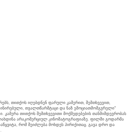
რებს
,
თითქოს
იღებდნენ
ფარული
კამერით
,
შემთხვევით
,
ინირებული
,
თვალთწარმტაცი
და
ნაზ
ემოციათმომგვრელი
"
ტი
.
კამერა
თითქოს
შემთხვევითი
მოქმედებების
თანმიმდევრობას
ოახდინა
არაკომერციულ
კინომატოგრაფიაზე
.
ფილში
გოდარმა
აწყვიტა
,
რომ
შეიძლება
მოხდეს
პირიქითაც
.
გავა
დრო
და
..