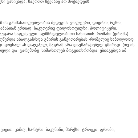
ცხი
განიცადა
,
საერთო
სქემაზე
არ
მოქმედებს
.
მ
ის
განმანათლებლობის
შედეგია
.
ვოლტერი
,
დიდრო
,
რუსო
,
.
ამასთან
ერთად
,
საკუთვრივ
ფილოსოფიური
,
პოლიტიკური
,
აუყარა
საფუძველი
:
აღმზრდელობითი
ხასიათის
რომანი
(
დრამა
)
ღწერდა
ახალგაზრდა
გმირის
განვითარებას
-
რომელიც
საბოლოოდ
დ
-
ცოცხალ
ან
დაღუპულ
,
მაგრამ
არა
დაუმარცხებელ
გმირად
(
თუ
ის
რთული
და
გარემოზე
სიმართლეს
მოგვითხრობდა
,
უბიძგებდა
ამ
ვიცით
:
კამიუ
,
სარტრი
,
ბაკუნინი
,
მარქსი
,
ტროცკი
,
ფრომი
,