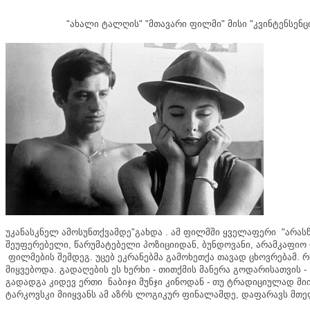
"
ახალი
ტალღის
" "
მთავარი
ფილმი
"
მისი
"
კვინტენსენც
უკანასკნელ
ამოსუნთქვამდე
"
გახდა
.
ამ
ფილმში
ყველაფერი
"
არას
შეუფერებელი
,
წარუმატებელი
პოზიციიდან
,
ბუნდოვანი
,
არამკაფიო
ფილმების
შემდეგ
.
უცებ
ეკრანებმა
გამოხეთქა
თავად
ცხოვრებამ
.
რ
მიყვებოდა
.
გადაღების
ეს
ხერხი
-
თითქმის
მანერა
გოდარისათვის
-
გადადგა
კიდევ
ერთი
ნაბიჯი
მუნჯი
კინოდან
-
თუ
ტრადიციულად
მი
ტარკოვსკი
მიიყვანს
ამ
აზრს
ლოგიკურ
ფინალამდე
,
დაფარავს
მთ