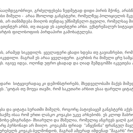
ნააღმდეგობრივი
,
გრძელფეხება
ზედმეტად
დიდი
პირის
მქონე
,
არას
ისი
მიშელი
-
არაა
მხოლოდ
განგსტერი
,
რომელზეც
პოლიციელის
მკ
თს
,
არ
თანხმდება
მიიღოს
თუნდაც
უმნიშვნელო
ტყუილი
,
რომელსაც
მი
ავთენტურ
არსს
,
თუ
თავად
ეს
ავთენტური
არსი
.
ექსტრემალურ
სიტუაც
არტის
ფილოსოფიის
პირდაპირი
გამოხატულება
.
ას
,
არამედ
სიკვდილს
.
ყველაფერი
ცხადი
ხდება
თუ
გავიაზრებთ
,
რომ
სიკვდილი
.
მაგრამ
ეს
არაა
ყველაფერი
.
გაურბის
რა
მიშელი
ცრუ
სამყ
ვს
.
იგივე
იდეა
,
ოღონდ
უფრო
ცხადად
და
ღიად
შემდგომში
იკვეთება
ოდარი
სიტყვიერადაც
კი
დემონსტრირებს
,
მხედველობაში
მაქვს
მიშე
ვს
.."
ცოტას
თუ
მოუვა
თავში
,
რომ
საკუთარი
არსით
ესაა
ფარული
ციტა
ება
და
ციტატა
.
სურათში
მიშელს
,
როგორც
პატივსაცემ
განგსტერს
აქვს
საქმე
ისაა
რომ
ერთი
ლასკო
კოვაკსი
უკვე
არსებობს
.
ეს
კლოდ
შაბრ
მბოხე
-
ემიგრანტი
-
მხიარული
და
მსმელია
,
რომელიც
ანგრევს
ყალბ
გა
არც
პერსონაჟი
არ
მიიღო
.
კოვაკსმა
ფრიად
"
აწყენინა
"
ფრანგულ
მაყ
ყურებელს
კოვაკს
-
ბელმონდოს
,
მაგრამ
ამჯერად
იმდენად
"
მაგარს
"
რო