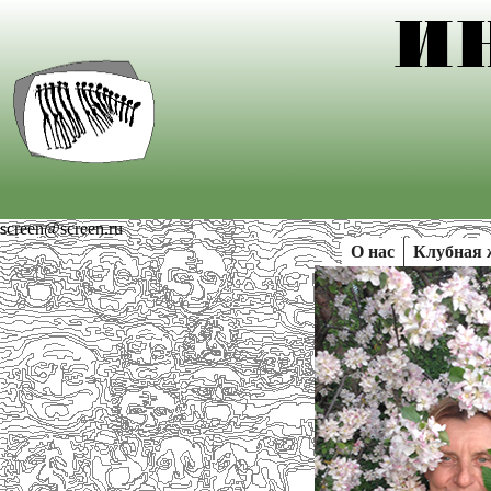
screen@screen.ru
О нас
Клубная 