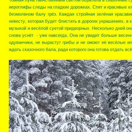
иероглифы следы на гладких дорожках. Спят и красивые ел
безмолвном балу грёз. Каждая стройная зелёная красави
невесту, которая будет блистать в дорогих украшениях, в
музыкой и весёлой суетой придворных. Несколько дней она
снова уснёт - уже навсегда. Она не увидит больше весенн
одуванчики, не вырастут грибы и не омоют её весёлые иг
ждать сказочного бала, ради которого она готова отдать вс