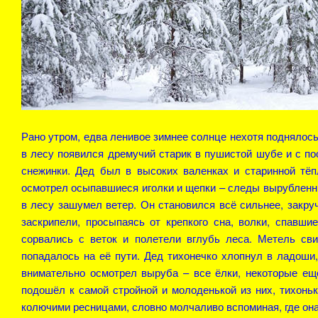
Рано утром, едва ленивое зимнее солнце нехотя поднялось
в лесу появился дремучий старик в пушистой шубе и с по
снежинки. Дед был в высоких валенках и старинной тёп
осмотрел осыпавшиеся иголки и щепки – следы вырубленны
в лесу зашумел ветер. Он становился всё сильнее, закру
заскрипели, просыпаясь от крепкого сна, волки, спавши
сорвались с веток и полетели вглубь леса. Метель сви
попадалось на её пути. Дед тихонечко хлопнул в ладоши,
внимательно осмотрел выруба – все ёлки, некоторые ещ
подошёл к самой стройной и молоденькой из них, тихоньк
колючими ресницами, словно молчаливо вспоминая, где она 