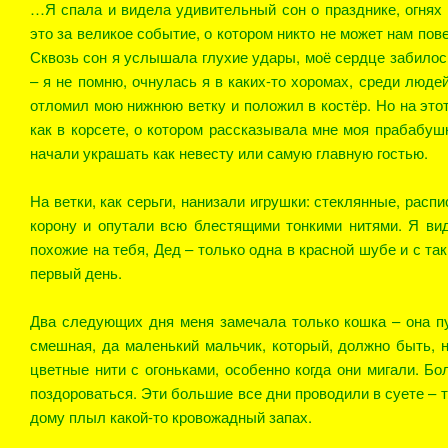
…Я спала и видела удивительный сон о празднике, огнях 
это за великое событие, о котором никто не может нам по
Сквозь сон я услышала глухие удары, моё сердце забилось
– я не помню, очнулась я в каких-то хоромах, среди людей
отломил мою нижнюю ветку и положил в костёр. Но на этот
как в корсете, о котором рассказывала мне моя прабабушк
начали украшать как невесту или самую главную гостью.
На ветки, как серьги, нанизали игрушки: стеклянные, расп
корону и опутали всю блестящими тонкими нитями. Я ви
похожие на тебя, Дед – только одна в красной шубе и с та
первый день.
Два следующих дня меня замечала только кошка – она п
смешная, да маленький мальчик, который, должно быть, н
цветные нити с огоньками, особенно когда они мигали. Бо
поздороваться. Эти большие все дни проводили в суете – т
дому плыл какой-то кровожадный запах.