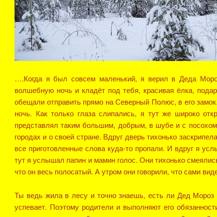
….Когда я был совсем маленький, я верил в Деда Мороз
волшебную ночь и кладёт под тебя, красивая ёлка, пода
обещали отправить прямо на Северный Полюс, в его замок.
ночь. Как только глаза слипались, я тут же широко от
представлял таким большим, добрым, в шубе и с посохом,
городах и о своей стране. Вдруг дверь тихонько заскрипела
все приготовленные слова куда-то пропали. И вдруг я усл
тут я услышал папин и мамин голос. Они тихонько смеялись
что он весь полосатый. А утром они говорили, что сами вид
Ты ведь жила в лесу и точно знаешь, есть ли Дед Мороз 
успевает. Поэтому родители и выполняют его обязанност