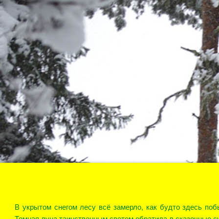
В укрытом снегом лесу всё замерло, как будто здесь поб
Томная луна таинственным светом обратила в сказочные су