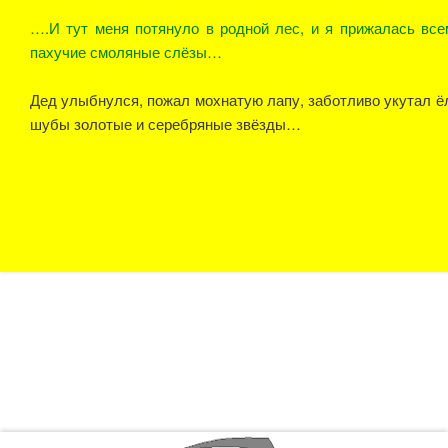
….И тут меня потянуло в родной лес, и я прижалась все
пахучие смоляные слёзы…
Дед улыбнулся, пожал мохнатую лапу, заботливо укутал ёл
шубы золотые и серебряные звёзды…