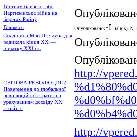
В‘єтнам близько, або
Опублікован
Партизанська війна на
берегах Райну
Голомозі
Опубліковано: "
" (Лвiв), N 
Спадщина Мао Цзе-дуна для
Опублікован
радикала кінця XX —
початку XXI ст.
Опублікован
http://vpe
СВIТОВА РЕВОЛЮЦIЯ-2.
%d1%80%d0
Повернення до ґлобальної
революційної стратеґії з
%d0%bf%d
урахуванням досвіду XX
століття
%d0%b4%d0
http://vpere