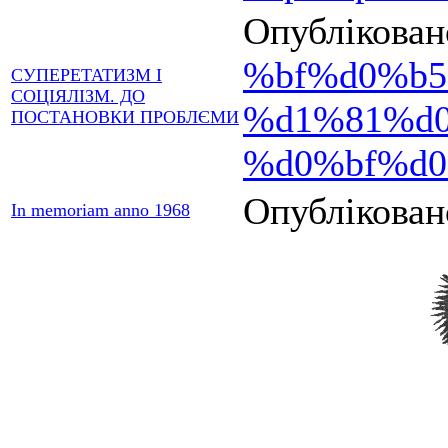
Опублікован
%bf%d0%b
СУПЕРЕТАТИЗМ І
СОЦІЯЛІЗМ. ДО
%d1%81%d
ПОСТАНОВКИ ПРОБЛЄМИ
%d0%bf%d
Опублікован
In memoriam anno 1968