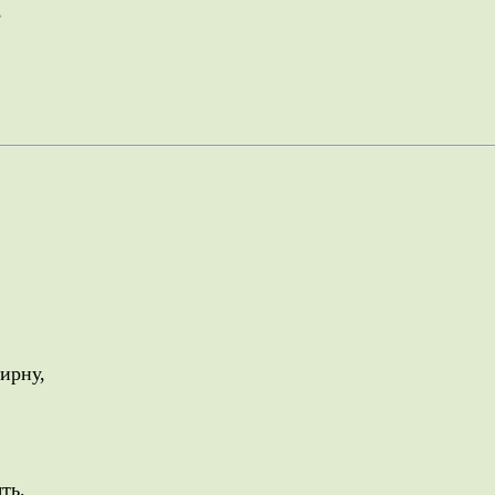
,
ирну,
ть.