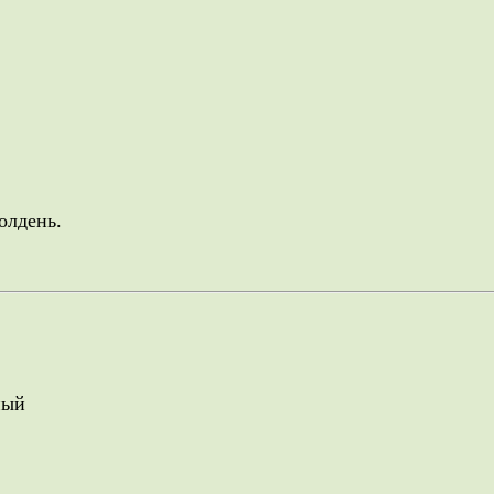
олдень.
ный