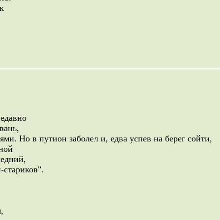
к
едавно
вань,
ями. Но в путион заболел и, едва успев на берег сойти,
дной
ледний,
-стариков".
,