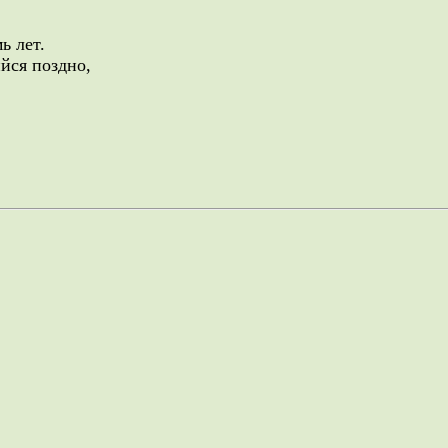
ь лет.
йся поздно,