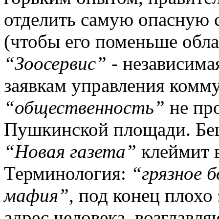
отделить самую опасную 
(чтобы его поменьше обла
“Зоосервис”
- независимая
заявкам управления комму
“общественность”
не пр
Пушкинской площади. Беш
“Новая газета”
клеймит 
Терминология:
“грязное 
мафия”
, под конец плохо
адрес человека, возглавля