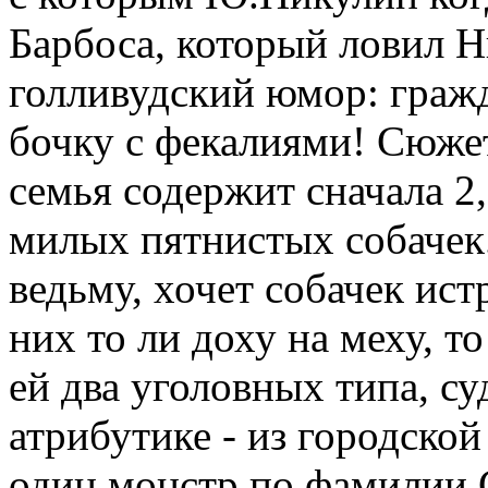
Барбоса, который ловил Н
голливудский юмор: гражд
бочку с фекалиями! Сюжет
семья содержит сначала 2,
милых пятнистых собачек.
ведьму, хочет собачек ист
них то ли доху на меху, т
ей два уголовных типа, с
атрибутике - из городско
один монстр по фамилии С