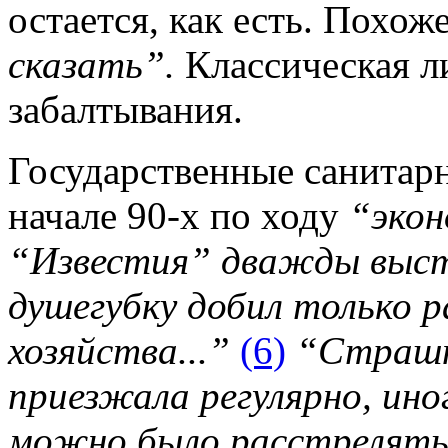
остается, как есть. Похож
сказать”.
Классическая л
забалтывания.
Государственные санитар
начале 90-х по ходу
“экон
“Известия” дважды выст
душегубку добил только р
хозяйства...”
(6)
“Страшн
приезжала регулярно, иног
можно было расстрелять