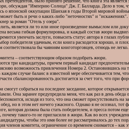
х претендентов, было принято решение, что книга эта являетс
 обсуждая "Империю Солнца" Дж. Г. Балларда. Дело в том, что
ось о японской оккупации Шанхая в годы Второй мировой войны.
может быть и речи о каких-либо "неточностях" и "искажениях".
нер за роман "Отель у озера".
ить, является ли то или иное произведение вымыслом или доку
на весьма гибкая формулировка, и каждый состав жюри выдвига
тремится увенчать заслуги, повысить статус автора в глазах пуб
ор победителя удачным, если книга расходится хорошо, и плохим
 соответствовала бы чаяниям книготорговцев, отнюдь не легко.
митета – соответствующим образом подобрать жюри.
тся три кандидатуры, причем первый кандидат предпочтительне
 выясняю возможность привлечения Номера 2. Остановившись на т
каждом случае баланс в известной мере обеспечивается тем, что
 отчасти сбалансированность достигается за счет того, что при
могут собраться на последнее заседание, которое открывается в 
Ламли. Она заранее предупредила меня, что как раз в день обеда 
беспокоится, исходя из того, что она сможет присутствовать на з
обед, но в этом нет ничего ужасного. Однако я не осознал, тот 
ге, которая должна была стать победителем, и пресса потом еще
почему такого-то не пригласили в жюри. Как во всех учреждени
ндидатуры, чтобы это имя более не рассматривалось до тех пор,
ия членов комитета, ограничение со временем снимается – как э