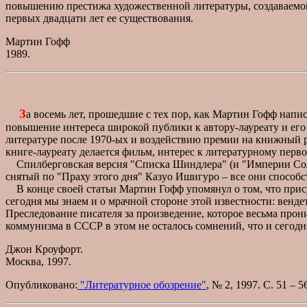
повышению престижа художественной литературы, создаваемой в
первых двадцати лет ее существования.
Мартин Гофф
1989.
З
а восемь лет, прошедшие с тех пор, как Мартин Гофф напис
повышение интереса широкой публики к автору-лауреату и его
литературе после 1970-ых и воздействию премии на книжный рынок
книге-лауреату делается фильм, интерес к литературному перв
Спилберговская версия "Списка Шиндлера" (и "Империи Солнц
снятый по "Праху этого дня" Казуо Ишигуро – все они способс
В конце своей статьи Мартин Гофф упомянул о том, что прис
сегодня мы знаем и о мрачной стороне этой известности: венде
Преследование писателя за произведение, которое весьма прон
коммунизма в СССР в этом не осталось сомнений, что и сегодн
Джон Кроуфорт.
Москва, 1997.
Опубликовано:
"Литературное обозрение"
, № 2, 1997. С. 51 – 5