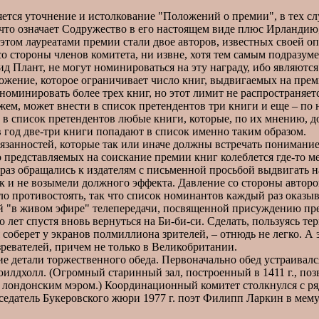
я уточнение и истолкование "Положений о премии", в тех случ
что означает Содружество в его настоящем виде плюс Ирланди
этом лауреатами премии стали двое авторов, известных своей о
о стороны членов комитета, ни извне, хотя тем самым подразуме
ид Плант, не могут номинироваться на эту награду, ибо являют
ние, которое ограничивает число книг, выдвигаемых на премию
номинировать более трех книг, но этот лимит не распространяе
ажем, может внести в список претендентов три книги и еще – п
 в список претендентов любые книги, которые, по их мнению, д
 год две-три книги попадают в список именно таким образом.
занностей, которые так или иначе должны встречать понимание
 представляемых на соискание премии книг колеблется где-то ме
е раз обращались к издателям с письменной просьбой выдвигать 
ак и не возымели должного эффекта. Давление со стороны автор
 противостоять, так что список номинантов каждый раз оказыва
в живом эфире" телепередачи, посвященной присуждению преми
о лет спустя вновь вернуться на Би-би-си. Сделать, пользуясь 
соберет у экранов полмиллиона зрителей, – отнюдь не легко. А 
ревателей, причем не только в Великобритании.
детали торжественного обеда. Первоначально обед устраивался
юилдхолл. (Огромный старинный зал, построенный в 1411 г., по
 лондонским мэром.) Координационный комитет столкнулся с ря
дседатель Букеровского жюри 1977 г. поэт Филипп Ларкин в мем