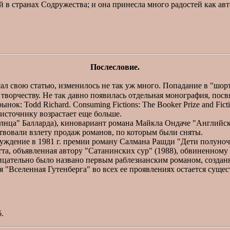
 странах Содружества; и она принесла много радостей как авто
Послесловие.
ал свою статью, изменилось не так уж много. Попадание в "шорт
 творчеству. Не так давно появилась отдельная монография, по
: Todd Richard. Consuming Fictions: The Booker Prize and Fiction
оисточнику возрастает еще больше.
а" Балларда), киновариант романа Майкла Ондаче "Английский
твовали взлету продаж романов, по которым были сняты.
уждение в 1981 г. премии роману Салмана Рашди "Дети полуноч
тта, объявленная автору "Сатанинских сур" (1988), обвиненному 
ицательно было названо первым раблезианским романом, созданн
я "Вселенная Гутенберга" во всех ее проявлениях остается суще
6.