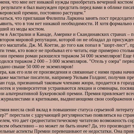
ня, что мне нет никакой нужды приобретать вечерний костюм с
В результате я был вынужден предстать перед вами в облике писа
Букеровской премии, постоянно растущем."
аться, что приглашая Филиппа Ларкина занять пост председател
ъявить, что в том нет никакой необходимости. И хотя формально
едший из моды костюм.
в Австралии и Канаде, Америке и Скандинавских странах – повс
втором мировой репутации, которой он не обладал до присужден
о масштаба. Дж. М. Коетзи, до того как попал в "шорт-лист", п
сти теми, кто вовсе не пробывал его читать; еще примерно столь
нии премии роман разошелся тиражом 34 000 экземпляров! Еще б
одился тиражом 2 000 – 3 000 экземпляров. "Отель у озера" пер
одано свыше 50 000 ее экземпляров!
ра, как его или ее произведения и связанные с ними права нач
даже маститые писатели, например Уильям Голдинг, получив пр
 года, признанный таковым членами жюри, продается в гораздо
лиотек и университетов устраиваются лекции и семинары, посвя
нии альтернативной Букеровской премии. Премия привлекает всео
 журналистами и критиками, выдвигающими свои соображения о 
мия внесла свой вклад в повышение статуса серьезной литерату
мер?" перестали с удручающей регулярностью появляться на стра
ателем, что дает среднестатистическому читателю возможность 
всем объективно – но может ли быть иначе? Да, это производит 
ельные аспекты Премии перевешивают ее недостатки. Она приве