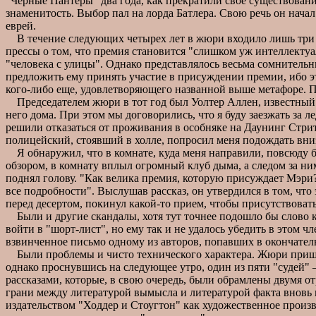
"Черные Пантеры" два года, как прекратили свое существовани
знаменитость. Выбор пал на лорда Батлера. Свою речь он нача
еврей.
В течение следующих четырех лет в жюри входило лишь три ч
прессы о том, что премия становится "слишком уж интеллекту
"человека с улицы". Однако представлялось весьма сомнительн
предложить ему принять участие в присуждении премии, ибо эт
кого-либо еще, удовлетворяющего названной выше метафоре. П
Председателем жюри в тот год был Уолтер Аллен, известный л
него дома. При этом мы договорились, что я буду заезжать за
решили отказаться от проживания в особняке на Даунинг Стрит, 
полицейский, стоявший в холле, попросил меня подождать вниз
Я обнаружил, что в комнате, куда меня направили, повсюду бы
обзором, в комнату вплыл огромный клуб дыма, а следом за ни
поднял голову. "Как велика премия, которую присуждает Мэри?
все подробности". Выслушав рассказ, он утвердился в том, что
перед десертом, покинул какой-то прием, чтобы присутствовать
Были и другие скандалы, хотя тут точнее подошло бы слово ку
войти в "шорт-лист", но ему так и не удалось убедить в этом
взвинченное письмо одному из авторов, попавших в окончатель
Были проблемы и чисто технического характера. Жюри пришло 
однако проснувшись на следующее утро, один из пяти "судей" 
рассказами, которые, в свою очередь, были обрамлены двумя о
грани между литературой вымысла и литературой факта вновь 
издательством "Ходдер и Стоугтон" как художественное произ