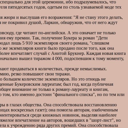
пециально для этой церемонии, ибо подразумевалось, что
теля пятидесятых годов, одетым по столь узнаваемой моде тех
я жюри и выслушав его возражения: "Я не стану этого делать,
 я не покривил душой, Ларкин, обнаружив, что от него ждут
юду, где читают по-английски. А это означает не только
ия ему премии. Так, получение Букера за роман "Дети
родал лишь 5 910 экземпляров своего романа, "слишком
ко же экземпляров книги было продано после того, как она
олее впечатляет случай с Анитой Брукнер. Каждая новая книга
воначально вышел тиражом 4 000, подоспевшим к тому моменту,
инают продаваться в количествах, прежде немыслимых.
емию, резко повышают свои тиражи.
 большем количестве экземпляров. Но это отнюдь не
щенные Букеровским лауреатам; был год, когда публичная
бщее внимание не только к роману-лауреату и книгам,
том, кто именно достоин "финального списка", но по тем или
ры в глазах общества. Она способствовала восстановлению
ницах воскресных газет); она помогла авторам, озабоченным
сориентироваться среди книжных новинок, выделяя наиболее
тяжелое впечатление на авторов, вошедших в "шорт-лист", но
ла к учреждению ряда других премий. Она способствовала