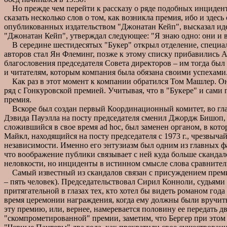
Но прежде чем перейти к рассказу о ряде подобных инциденто
сказать несколько слов о том, как возникла премия, ибо и зде
опубликованных издательством "Джонатан Кейп", высказал иде
"Джонатан Кейп", утверждал следующее: "Я знаю одно: они и в
В середине шестидесятых "Букер" открыл отделение, специал
авторов стал Ян Флеминг, позже к этому списку прибавились А
благословения председателя Совета директоров – им тогда был 
и читателям, которым компания была обязана своими успехам
Как раз в этот момент к компании обратился Том Машлер. Он 
ряд с Гонкуровской премией. Учитывая, что в "Букере" и сами 
премия.
Вскоре был создан первый Координационный комитет, во глав
Дэвида Пауэлла на посту председателя сменил Джордж Бишоп, в
сложившийся в свое время ad hoc, был заменен органом, в ко
Майкл, находящийся на посту председателя с 1973 г., чрезвычай
независимости. Именно его энтузиазм был одним из главных фа
что воображение публики связывает с ней куда больше скандало
неловкости, но инциденты в истинном смысле слова сравнител
Самый известный из скандалов связан с присуждением премии
– пять человек). Председательствовал Сирил Конноли, судьям
притягательной в глазах тех, кто хотел бы видеть романом год
время церемонии награждения, когда ему должны были вручить 
эту премию, или, вернее, намеревается половину ее передать 
"скомпрометированной" премии, заметим, что Бергер при этом 