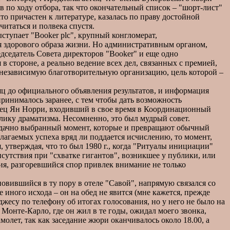
 по ходу отбора, так что окончательный список – "шорт-лист"
то причастен к литературе, казалась по праву достойной
читаться и полвека спустя.
тупает "Booker plc", крупный конгломерат,
я здорового образа жизни. Но административным органом,
едседатель Совета директоров "Booker" и еще одно
стороне, а реально ведение всех дел, связанных с премией,
 независимую благотворительную организацию, цель которой –
яц до официального объявления результатов, и информация
ринималось заранее, с тем чтобы дать возможность
овец Ян Норри, входивший в свое время в Координационный
лику драматизма. Несомненно, это был мудрый совет.
 удачно выбранный момент, которые и превращают обычный
слагаемых успеха вряд ли поддается исчислению, то момент,
, утверждая, что то был 1980 г., когда "Ритуалы инициации"
тствия при "схватке гигантов", возникшее у публики, или
ия, разгоревшийся спор привлек внимание не только
овившийся в ту пору в отеле "Савой", напрямую связался со
 иного исхода – он на обед не явится (мне кажется, прежде
джесу по телефону об итогах голосования, но у него не было на
 Монте-Карло, где он жил в те годы, ожидал моего звонка,
молет, так как заседание жюри оканчивалось около 18.00, а