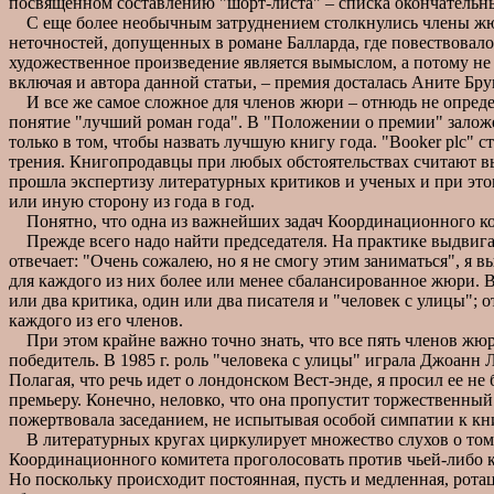
посвященном составлению "шорт-листа" – списка окончательны
С еще более необычным затруднением столкнулись члены жюри,
неточностей, допущенных в романе Балларда, где повествовал
художественное произведение является вымыслом, а потому не 
включая и автора данной статьи, – премия досталась Аните Брук
И все же самое сложное для членов жюри – отнюдь не определ
понятие "лучший роман года". В "Положении о премии" заложе
только в том, чтобы назвать лучшую книгу года. "Booker plc" с
трения. Книгопродавцы при любых обстоятельствах считают выб
прошла экспертизу литературных критиков и ученых и при этом
или иную сторону из года в год.
Понятно, что одна из важнейших задач Координационного ко
Прежде всего надо найти председателя. На практике выдвигаю
отвечает: "Очень сожалею, но я не смогу этим заниматься", я
для каждого из них более или менее сбалансированное жюри. В 
или два критика, один или два писателя и "человек с улицы";
каждого из его членов.
При этом крайне важно точно знать, что все пять членов жюри с
победитель. В 1985 г. роль "человека с улицы" играла Джоанн 
Полагая, что речь идет о лондонском Вест-энде, я просил ее не 
премьеру. Конечно, неловко, что она пропустит торжественный 
пожертвовала заседанием, не испытывая особой симпатии к кни
В литературных кругах циркулирует множество слухов о том, 
Координационного комитета проголосовать против чьей-либо ка
Но поскольку происходит постоянная, пусть и медленная, ротац