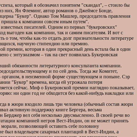
пеха, который я обозначил понятием "скандал", – стоило бы
 из них, Ян Флеминг, автор романов о Джеймсе Бонде,
нцерна "Букер". Однако Том Машлер, председатель правления
на пришла к компании совсем иным путем".
 известных писателей. Одним из первых "букеровских"
од выгоден как компании, так и самим писателям. И вот с
ь о том, чтобы как-то отдать долг признательности литературе
учащихся, научную стипендию или премию.
й премии, которая в один прекрасный день встала бы в один
ено с энтузиазмом – так на свет появилась Букеровская
ший обязанности литературного консультанта компании.
редседательствующему и по сей день. Тогда же Комитет,
 – органом, в неизменной форме существующем и поныне. Сэр
пании "Букер" времена, когда ей угрожала потеря
ляется сейчас. Миф о Букеровской премии наглядно показывает,
торяю: ни один год не обходится без какой-нибудь накладки или
огда в жюри входило лишь три человека (обычный состав жюри
ывал активную поддержку книге Бергера, весьма
н Берджер вел себя несколько двусмысленно. В своей речи во
луатации компанией негров Вест-Индии, он не может принять
" морали, позволяющей оставить себе половину
 не был владельцем сахарных плантаций в Вест-Индии, а