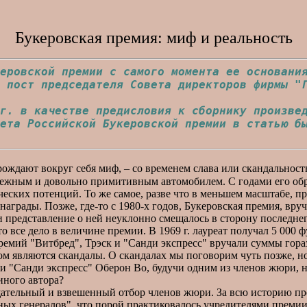
Букеровская премия: миф и реальность
еровской премии с самого момента ее основани
 пост председателя Совета директоров фирмы "
 в качестве предисловия к сборнику произведе
ета Российской Букеровской премии в статью б
ждают вокруг себя миф, – со временем слава или скандальность
дежным и довольно примитивным автомобилем. С годами его обр
ческих потенций. То же самое, разве что в меньшем масштабе, п
аграды. Позже, где-то с 1980-х годов, Букеровская премия, вру
и представление о ней неуклонно смещалось в сторону последнег
все дело в величине премии. В 1969 г. лауреат получал 5 000 фун
 премий "Витбред", Трэск и "Санди экспресс" вручали суммы гор
м являются скандалы. О скандалах мы поговорим чуть позже, но 
и "Санди экспресс" Оберон Во, будучи одним из членов жюри, н
иного автора?
тельный и взвешенный отбор членов жюри. За всю историю пре
бных генералов", что порой практиковалось учредителями преми