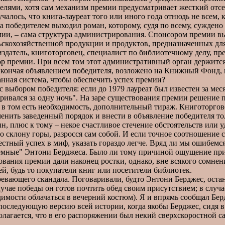
лями, хотя сам механизм премии предусматривает жесткий отсев
алось, что книга-лауреат того или иного года отнюдь не всем, к
 победителем выходил роман, которому, судя по всему, суждено 
ии, – сама структура администрирования. Спонсором премии выс
ьскохозяйственной продукции и продуктов, предназначенных дл
издатель, книготорговец, специалист по библиотечному делу, пр
премии. При всем том этот административный орган держится в 
и кончая объявлением победителя, возложено на Книжный Фонд,
анная система, чтобы обеспечить успех премии?
ыбором победителя: если до 1979 лауреат был известен за мес
ривался за одну ночь". На заре существования премии решение п
ли в том есть необходимость, дополнительный тираж. Книготорг
енить заведенный порядок и внести в объявление победителя то
, плюс к тому – некое счастливое стечение обстоятельств или
о склону горы, разросся сам собой. И если точное соотношение 
естный успех в миф, указать гораздо легче. Вряд ли мы ошибемся
ные" Энтони Берджеса. Было ли тому причиной ощущение прису
вания премии дали наконец ростки, однако, вне всякого сомнен
й, будь то покупатели книг или посетители библиотек.
евающего скандала. Поговаривали, будто Энтони Берджес, остан
учае победы он готов почтить обед своим присутствием; в случае
димости облачаться в вечерний костюм). Я и впрямь сообщал Бер
 последующую версию всей истории, когда якобы Берджес, сидя в
лагается, что в его распоряжении был некий сверхскоростной са