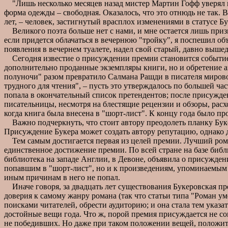
"Лишь несколько месяцев назад мистер Мартин Гофф уверял ме
форма одежды – свободная. Оказалось, что это отнюдь не так. 
лет, – человек, застигнутый врасплох изменениями в статусе 
Великого поэта больше нет с нами, и мне остается лишь призн
если придется облачаться в вечернюю "тройку", я поспешил об
появления в вечернем туалете, надел свой старый, давно выш
Сегодня известие о присуждении премии становится событием 
дополнительно проданные экземпляры книги, но и обретение а
полуночи" разом превратило Салмана Рашди в писателя мировог
трудного для чтения", – пусть это утверждалось по большей ча
попала в окончательный список претендентов; после присужде
писательницы, несмотря на блестящие рецензии и обзоры, расх
когда книга была внесена в "шорт-лист". К концу года было пр
Важно подчеркнуть, что стоит автору преодолеть планку Буке
Присуждение Букера может создать автору репутацию, однако 
Тем самым достигается первая из целей премии. Лучший роман
единственное достижение премии. По всей стране на базе биб
библиотека на западе Англии, в Девоне, объявила о присужде
попавшим в "шорт-лист", но и к произведениям, упоминаемым
иным причинам в него не попал.
Иначе говоря, за двадцать лет существования Букеровская пре
доверия к самому жанру романа (так что статьи типа "Роман у
поисками читателей, обрести аудиторию; и она стала тем указ
достойные вещи года. Что ж, порой премия присуждается не со
не победивших. Но даже при таком положении вещей, положит