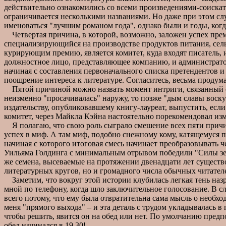
действительно ознакомились со всеми произведениями-соискате
ограничивается несколькими названиями. Но даже при этом случ
именоваться "лучшим романом года", однако были и годы, когда
Четвертая причина, в которой, возможно, заложен успех прем
специализирующийся на производстве продуктов питания, сел
курирующим премию, является комитет, куда входят писатель, 
должностное лицо, представляющее компанию, и администратор 
начиная с составления первоначального списка претендентов 
поощрение интереса к литературе. Согласитесь, весьма продум
Пятой причиной можно назвать момент интриги, связанный с в
неизменно "просачивалась" наружу, то позже "дым славы воску
издательству, опубликовавшему книгу-лауреат, выпустить, ес
комитет, через Майкла Кэйна настоятельно порекомендовал изм
Я полагаю, что свою роль сыграло смешение всех пяти причин
успех в миф. А там миф, подобно снежному кому, катящемуся п
начиная с которого итоговая смесь начинает преобразовывать ч
Уильяма Голдинга с минимальным отрывом победили "Силы зем
же семена, высеваемые на протяжении двенадцати лет существо
литературных кругов, но и громадного числа обычных читателе
Заметим, что вокруг этой истории клубилась легкая тень назр
мной по телефону, когда шло заключительное голосование. В сл
всего потому, что ему была отвратительна сама мысль о необхо
меня "прямого выхода" – и эта деталь с трудом укладывалась в
чтобы решить, явится он на обед или нет. По умолчанию предпо
обед начинался в 19.30!