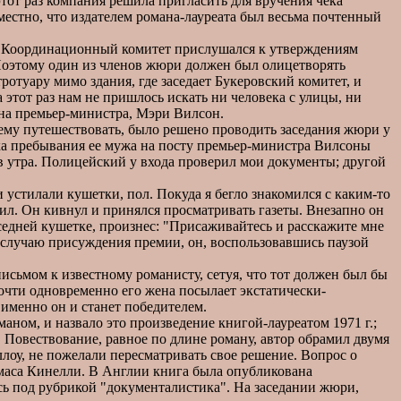
тот раз компания решила пригласить для вручения чека
уместно, что издателем романа-лауреата был весьма почтенный
. Координационный комитет прислушался к утверждениям
 Поэтому один из членов жюри должен был олицетворять
ротуару мимо здания, где заседает Букеровский комитет, и
этот раз нам не пришлось искать ни человека с улицы, ни
ена премьер-министра, Мэри Вилсон.
ему путешествовать, было решено проводить заседания жюри у
ока пребывания ее мужа на посту премьер-министра Вилсоны
сов утра. Полицейский у входа проверил мои документы; другой
устилали кушетки, пол. Покуда я бегло знакомился с каким-то
нил. Он кивнул и принялся просматривать газеты. Внезапно он
седней кушетке, произнес: "Присаживайтесь и расскажите мне
по случаю присуждения премии, он, воспользовавшись паузой
исьмом к известному романисту, сетуя, что тот должен был бы
почти одновременно его жена посылает экстатически-
 именно он и станет победителем.
ном, и назвало это произведение книгой-лауреатом 1971 г.;
. Повествование, равное по длине роману, автор обрамил двумя
лоу, не пожелали пересматривать свое решение. Вопрос о
омаса Кинелли. В Англии книга была опубликована
сь под рубрикой "документалистика". На заседании жюри,