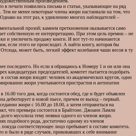
я художественным произведением.
 в печати появились письма и статьи, указывающие на ряд
 Тем не менее некоторые члены жюри настаивали на том, что
 Однако на этот раз, к удивлению многих наблюдателей –
ментальной прозой; камнем преткновения оказывается само
ет собственную ее интерпретацию. При этом цель премии – не
лики и увеличить продажу книги. И вот тут-то начинаются
, если этого не происходит. А найти книгу, которая бы
 Отсюда, может быть, легкий эффект колебания чаши весов в ту
е последнего. Но если я обращаюсь к Номеру 1 и он или она
рех кандидатурах председателей, комитет пытается подобрать
 в состав жюри входят: человек из академических кругов, один
 формировании жюри учитываются пристрастия и антипатии
16.00 того дня, когда состоится обед, где и будет объявлен
она дебютирует в новой пьесе, причем ее выход – первый.
аседании жюри с 16.00 до 18.00, а затем отправиться на
факт, что премьера состоится в Брайтоне. Джоанн Ламли
 долго мусолила тему неявки одного из членов жюри.
ях подобного рода, достаточно одному из членов
 покуда соответствующее лицо пребывает в составе комитета.
то и было в ряде случаев, приковавших к себе внимание