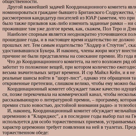
общественности.
Другой важнейшей задачей Координационного комитета являетс
номинироваться граждане бывшего Британского Содружества, 
рассмотрения кандидатур писателей из ЮАР (заметим, что при 
было также призывов как-либо изменить заданные рамки – ни с
прожившие там уже долгое время, как, скажем, Пол Теро и Дэв
Наиболее спорным является неоднократно уточнявшееся положе
прошедшие годы, и в настоящее время издательство не должно 
прошлых лет. Тем самым издательство "Ходдер и Стоутон", ск
удостаивавшихся Букера. И наконец, члены жюри могут внести
причине не были представлены на соискание премии. Из года в
Что до Координационного комитета, на него возложен ряд обя
заботит то положение вещей, при котором количество ежегодно
весьма значительных затрат времени. И сэр Майкл Кейн, и я н
реальные шансы войти в "шорт-лист", однако эти обращения т
откровенные претензии, слишком велико, чтобы ему можно было
Координационный комитет обсуждает также качество идущей "
си, позже перекочевала на коммерческий канал, чтобы нескольк
рассказывающую о литературной премии, – программу, которая 
премии стало новостью, достойной внимания радио- и телеобоз
И, наконец, Координационный комитет обсуждает мельчайшие 
церемонию в "Клариджес", а в последние годы выбор пал на Г
используется для особо торжественных приемов, устраиваемых
характер церемонии требует появления на ней в туалетах. Пре
торжественном обеде: