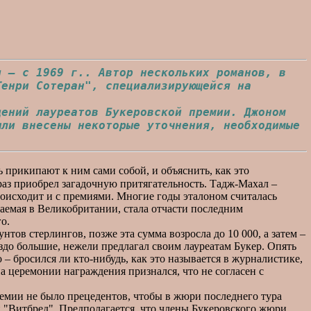
я – с 1969 г.. Автор нескольких романов, в
Генри Сотеран", специализирующейся на
ний лауреатов Букеровской премии. Джоном
ыли внесены некоторые уточнения, необходимые
 прикипают к ним сами собой, и объяснить, как это
аз приобрел загадочную притягательность. Тадж-Махал –
роисходит и с премиями. Многие годы эталоном считалась
чаемая в Великобритании, стала отчасти последним
о.
тов стерлингов, позже эта сумма возросла до 10 000, а затем –
аздо большие, нежели предлагал своим лауреатам Букер. Опять
– бросился ли кто-нибудь, как это называется в журналистике,
а церемонии награждения признался, что не согласен с
мии не было прецедентов, чтобы в жюри последнего тура
и "Витбред". Предполагается, что члены Букеровского жюри