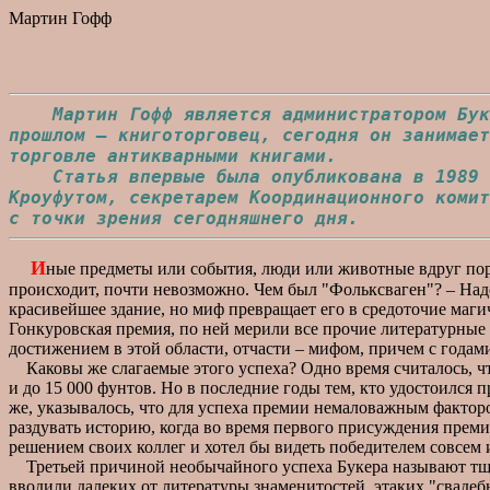
Мартин Гофф
Мартин Гофф является администратором Бук
прошлом – книготорговец, сегодня он занимает
торговле антикварными книгами.
Статья впервые была опубликована в 1989 г.
Кроуфутом, секретарем Координационного комит
с точки зрения сегодняшнего дня.
И
ные предметы или события, люди или животные вдруг поро
происходит, почти невозможно. Чем был "Фольксваген"? – На
красивейшее здание, но миф превращает его в средоточие маги
Гонкуровская премия, по ней мерили все прочие литературные н
достижением в этой области, отчасти – мифом, причем с годам
Каковы же слагаемые этого успеха? Одно время считалось, что 
и до 15 000 фунтов. Но в последние годы тем, кто удостоился
же, указывалось, что для успеха премии немаловажным факторо
раздувать историю, когда во время первого присуждения преми
решением своих коллег и хотел бы видеть победителем совсем 
Третьей причиной необычайного успеха Букера называют тща
вводили далеких от литературы знаменитостей, этаких "сваде