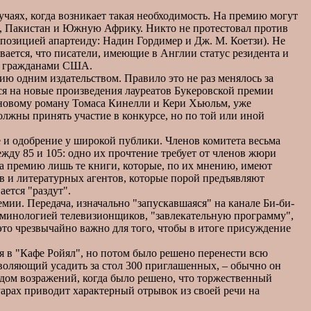
аях, когда возникает такая необходимость. На премию могут
ю, Пакистан и Южную Африку. Никто не протестовал против
ппозицией апартеиду: Надин Гордимер и Дж. М. Коетзи). Не
вается, что писатели, имеющие в Англии статус резидента и
ся гражданами США.
 одним издательством. Правило это не раз менялось за
тся на новые произведения лауреатов Букеровской премии
о новому роману Томаса Кинелли и Кери Хьюльм, уже
олжны принять участие в конкурсе, но по той или иной
 и одобрение у широкой публики. Членов комитета весьма
жду 85 и 105: одно их прочтение требует от членов жюри
на премию лишь те книги, которые, по их мнению, имеют
ов и литературных агентов, которые порой предъявляют
ется "раздут".
и. Передача, изначально "запускавшаяся" на канале Би-би-
терминологией телевизионщиков, "завлекательную программу",
это чрезвычайно важно для того, чтобы в итоге присуждение
 в "Кафе Ройял", но потом было решено перенести всю
зволяющий усадить за стол 300 приглашенных, – обычно он
дом возражений, когда было решено, что торжественный
уарах приводит характерный отрывок из своей речи на