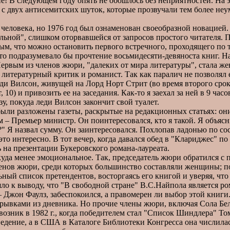
е! В следующем году опять не обошлось без неприятностей. На э
л с двух антисемитских шуток, которые прозвучали тем более не
еловека, но 1976 год был ознаменован своеобразной новацией
альной", слишком оторвавшейся от запросов простого читателя.
ым, что можно остановить первого встречного, проходящего по т
о подразумевало бы прочтение восьмидесяти-девяноста книг. На 
ервым из членов жюри, "далеких от мира литературы", стала ж
итературный критик и романист. Так как паралич не позволял 
 леди Вилсон, живущей на Лорд Норт Стрит (во время второго ср
10) и привозить ее на заседания. Как-то я заехал за ней в 9 ча
у, покуда леди Вилсон закончит свой туалет.
ли разложены газеты, раскрытые на редакционных статьях: они 
м – Премьер министр. Он поинтересовался, кто я такой. Я объяс
" Я назвал сумму. Он заинтересовался. Похлопав ладонью по со
 это интересно. В тот вечер, когда давался обед в "Клариджес" 
 на презентации Букеровского романа-лауреата.
да менее эмоциональное. Так, председатель жюри обратился с п
 членов жюри, среди которых большинство составляли женщины; 
ный список претендентов, восторгаясь его книгой и уверяя, что
к выводу, что "В свободной стране" В.С.Найпола является рома
– Джон Фаулз, забеспокоился, а правомерен ли выбор этой книги
трывками из дневника. Но прочие члены жюри, включая Сола Бел
возник в 1982 г., когда победителем стал "Список Шиндлера" Т
ведение, а в США в Каталоге Библиотеки Конгресса она числила