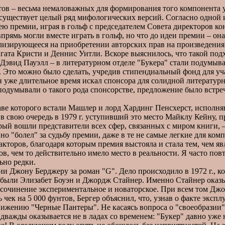
в – весьма немаловажных для формирования того компонента ус
сь существует целый ряд мифологических версий. Согласно одной
ю премии, играя в гольф с председателем Совета директоров ко
прямь могли вместе играть в гольф, но что до идеи премии – о
изирующееся на приобретении авторских прав на произведения
гата Кристи и Деннис Уитли. Вскоре выяснилось, что такой подх
Дэвид Пауэлл – в литературном отделе "Букера" стали подумыват
и. Это можно было сделать, учредив стипендиальный фонд для 
уже длительное время искал спонсора для солидной литературно
подумывали о такого рода спонсорстве, предложение было встреч
е которого встали Машлер и лорд Хардинг Пенсхерст, исполняв
 свою очередь в 1979 г. уступивший это место Майклу Кейну, п
торый вошли представители всех сфер, связанных с миром книги,
но "болел" за судьбу премии, даже в те не самые легкие для ком
кторов, благодаря которым премия выстояла и стала тем, чем яв
в, чем то действительно имело место в реальности. Я часто пов
ьно редки.
 Джону Берджеру за роман "G". Дело происходило в 1972 г., к
и были Элизабет Боуэн и Джордж Стайнер. Именно Стайнер оказ
а сочинение экспериментальное и новаторское. При всем том Джо
чек на 5 000 фунтов, Бергер объяснил, что, узнав о факте эксп
движению "Черные Пантеры". Не касаясь вопроса о "своеобразии
дважды оказывается не в ладах со временем: "Букер" давно уже