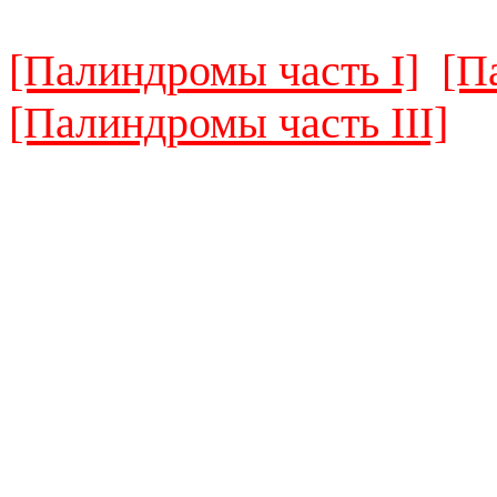
[Палиндромы часть I]
[П
[Палиндромы часть III]