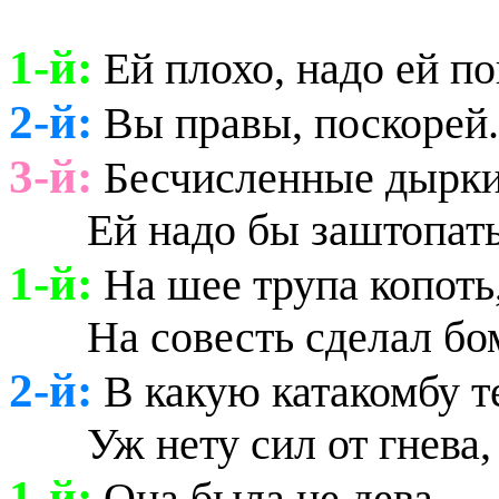
1-й:
Ей плохо, надо ей п
2-й:
Вы правы, поскорей.
3-й:
Бесчисленные дырки
Ей надо бы заштопать, а
1-й:
На шее трупа копоть,
На совесть сделал бомб
2-й:
В какую катакомбу т
Уж нету сил от гнева, з
1-й:
Она была не дева.