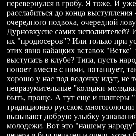
перевернулся в гробу. Я тоже. И уже
расслабиться до конца выступления 
очередного подвоха, очередной лов
Дурновкусие самих исполнителей? 
их "продюсеров"? Или только при у
этих явно кабацких вставок "Ветке"
выступать в клубе? Типа, пусть наро
попоет вместе с ними, потанцует, та
хорошо у нас под водочку идут, не 
невразумительные "колядки-молядк
быть, проще. А тут еще и шлягеры "
традиционно русском многоголосии 
вызывают добрую улыбку узнавания
молодежи. Вот это "нашему народу"
вечера я был печален и очень хотел 