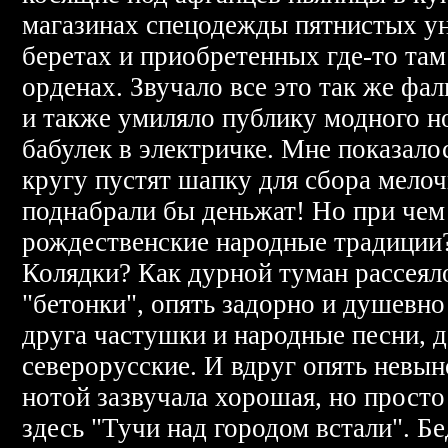
магазинах спецодежды пятнистых у
беретах и приобретенных где-то там
орденах. Звучало все это так же фал
и также умиляло публику модного но
бабулек в электричке. Мне показалос
кругу пустят шапку для сбора мелоч
поднабрали бы деньжат! Но при чем
рождественские народные традиции
Колядки? Как дурной туман рассеял
"бетонки", опять задорно и душевно
друга частушки и народные песни, д
северорусские. И вдруг опять нев
нотой зазвучала хорошая, но просто
здесь "Тучи над городом встали". Б