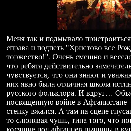
Меня так и подмывало пристроиться
справа и подпеть "Христово все Рож
торжество!". Очень смешно и весело
что ребята действительно замечател
чувствуется, что они знают и уважа
них явно была отличная школа исти
русского фольклора. И вдруг… Объ
посвященную войне в Афганистане -
стенку вжался. А там на сцене гнуса
то слюнявая чушь, типа того, что п
косящие под афганцев пьяницы в ку