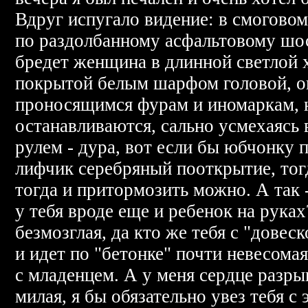
Вдруг испугало видение: в смогово
по раздолбанному асфальтовому шо
бредет женщина в длинной светлой 
покрытой белым шарфом головой, о
проносящимся фурам и иномаркам, 
останавливаются, сально усмехаясь 
рулем - дура, вот если бы юбчонку п
лифчик серебряный пооткрытие, тогд
тогда и притормозить можно. А так 
у тебя вроде еще и ребенок на рука
безмозглая, да кто же тебя с "довеск
и идет по "бетонке" почти невесома
с младенцем. А у меня сердце разрыв
милая, я бы обязательно увез тебя с 