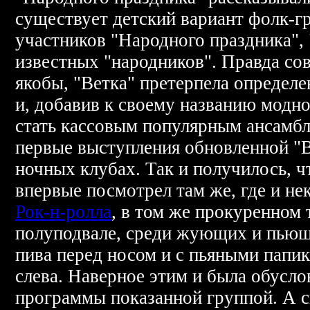
существует детский вариант фолк-г
участников "Народного праздника",
известных "народников". Правда сов
якобы, "Ветка" претерпела определ
и, добавив к своему названию модно
стать кассовым популярным ансамбл
первые выступления обновленной "В
ночных клубах. Так и получилось, ч
впервые посмотрел там же, где и не
Рок-н-ролла
, в том же прокуренном
полуподвале, среди жующих и пьющ
пива перед носом и с пьяными папик
слева. Наверное этим и была обусл
программы показанной группой. А с