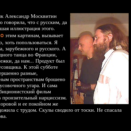
ик Александр Москвитин
 говорила, что с русским, да
йшая иллюстрация этого.
ко
этим картинам, вызывает
о, хоть попользоваться. Я
, зарубежного и русского. А
дного танца во Франции,
ежки, да нам... Продукт был
усовщика. К этой субботе
ершенно разные,
ьным пространствам брошено
тусовочного угара. И сама
ибиционистский фильм
 в пронзительный нарциссизм.
йоровой и ее покойном же
 дожила с трудом. Скулы сводило от тоски. Не спасала
ва.