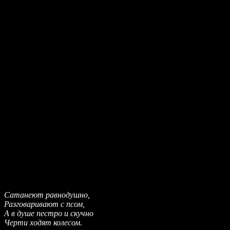
Сатанеют равнодушно,
Разговаривают с псом,
А в душе пестро и скучно
Черти ходят колесом.