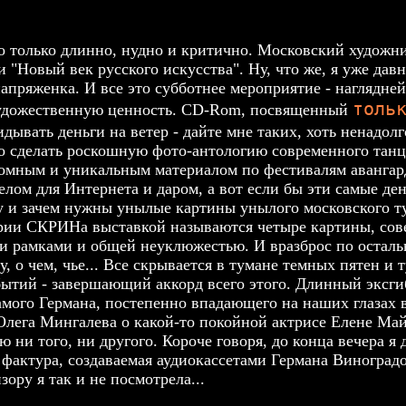
но только длинно, нудно и критично.
Московский художн
"Новый век русского искусства". Ну, что же, я уже давно
напряженка. И все это субботнее мероприятие - наглядне
толь
 художественную ценность. CD-Rom, посвященный
ывать деньги на ветер - дайте мне таких, хоть ненадолг
 сделать роскошную фото-антологию современного танца
ромным и уникальным материалом по фестивалям авангар
лом для Интернета и даром, а вот если бы эти самые ден
му и зачем нужны унылые картины унылого московского т
ории СКРИНа выставкой называются четыре картины, сов
и рамками и общей неуклюжестью. И вразброс по остал
, о чем, чье... Все скрывается в тумане темных пятен и 
бытий -
завершающий аккорд всего этого. Длинный эксг
амого Германа, постепенно впадающего на наших глазах
Олега Мингалева о какой-то покойной актрисе Елене Ма
ю ни того, ни другого. Короче говоря, до конца вечера я
 фактура, создаваемая аудиокассетами Германа Виноградо
ору я так и не посмотрела...