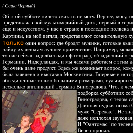
( Саша Черный)
Об этой субботе ничего сказать не могу. Вернее, могу, 
представлял свой мультимедийный диск, первый в серии 
еще и искусством, у нас в стране в последние полвека 
Картины, на мой взгляд, представляют сомнительную
только
один вопрос: где бродят мужики, готовые выкид
найду их деньгам лучшее применение. Например, можно
то нас сейчас задолбал один фотограф, обладающий ог
Германии, Нидерландах, и мы часами работаем с этим де
бы очень даже продукт. Здесь же возникает вопрос, ко
была заявлена и выставка Москвитина. Впервые в ист
объединенные только большими размерами, вульгарным
несколько аппликаций Германа Виноградова. Что, к чему
подборка субботних со
Виноградова, с телом с
Длинная нудная поэма 
муже "Сережке". Не зна
даже неплохая звуковая
И "Фантомас" по телевиз
Вечер пропал.