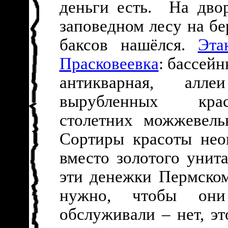
деньги есть. На дво
заповедном лесу на б
баксов нашёлся.
Эта
Прасковеевка
: бассейн
антикварная, алл
вырубленных кра
столетних можжевель
Сортиры красоты нео
вместо золотого унита
эти денежки Пермском
нужно, чтобы он
обслуживали – нет, э