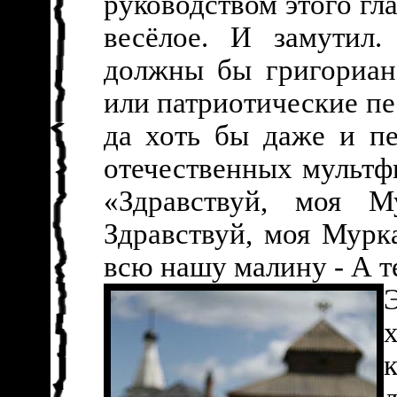
руководством этого гл
весёлое. И замутил.
должны бы григориан
или патриотические пе
да хоть бы даже и п
отечественных мультф
«Здравствуй, моя Му
Здравствуй, моя Мурк
всю нашу малину - А т