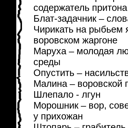
содержатель притона
Блат-задачник – сло
Чирикать на рыбьем я
воровском жаргоне
Маруха – молодая лю
среды
Опустить – насильст
Малина – воровской п
Шлепало - лгун
Морошник – вор, сов
у прихожан
Штопарь – грабитель