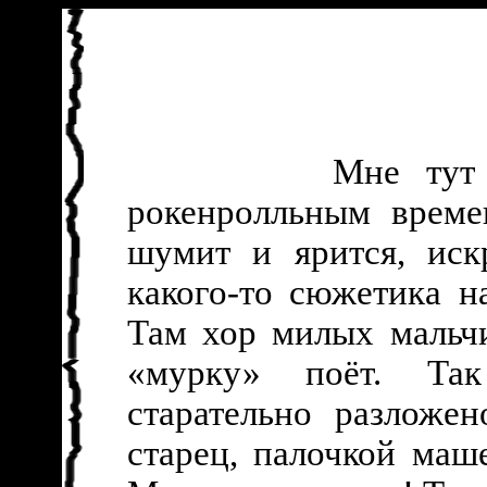
Мне тут одна 
рокенролльным време
шумит и ярится, иск
какого-то сюжетика н
Там хор милых мальч
«мурку» поёт. Та
старательно разложе
старец, палочкой маш