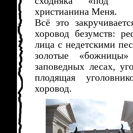
сходняка «под к
христианина Меня.
Всё это закручивает
хоровод безумств: ре
лица с недетскими пе
золотые «божницы»
заповедных лесах, уг
плодящая уголовни
хоровод.