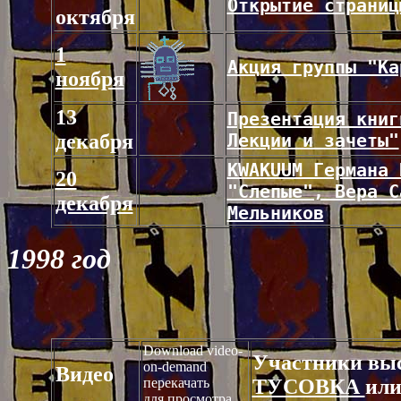
Открытие страниц
октября
1
Акция группы "Ка
ноября
13
Презентация книг
декабря
Лекции и зачеты"
KWAKUUM Германа 
20
"Слепые", Вера С
декабря
Мельников
1998 год
Download video-
Участники выс
on-demand
Видео
перекачать
ТУСОВКА
ил
для просмотра