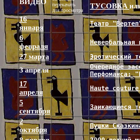
ВИДЕО
перекачать
ТУСОВКА
ил
для просмотра
16
Театр "Вертеп
января
6
Невербальная 
февраля
27 марта
Эротический т
Очередное зас
3 апреля
Перфоманса: "
17
Haute couture
апреля
5
Заикающиеся т
сентября
2
Пушки Сказкин
октября