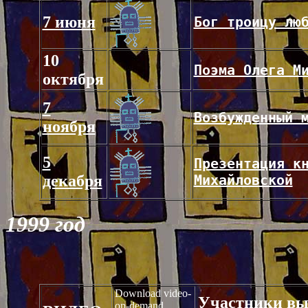
7 июня
Бог троицу лю
10
Поэма Олега М
октября
7
Возбужденный 
ноября
5
Презентация к
декабря
Михайловской
1999 год
Download video-
Участники выс
on-demand