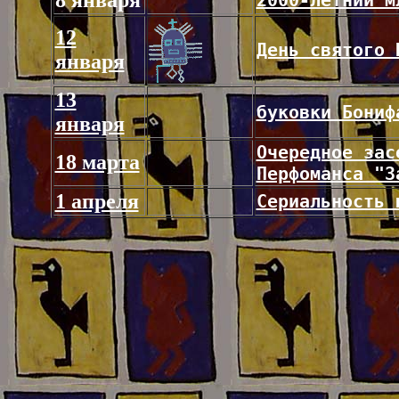
8 января
2000-летний м
12
День святого 
января
13
буковки Бониф
января
Очередное зас
18 марта
Перфоманса "З
1 апреля
Сериальность 