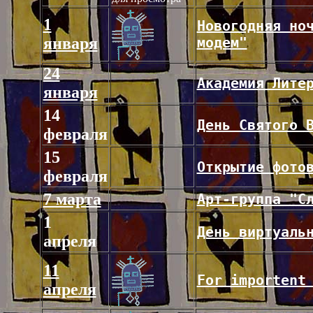
1
Новогодняя но
января
модем"
24
Академия Лите
января
14
День Святого 
февраля
15
Открытие фото
февраля
7 марта
Арт-группа "С
1
День виртуаль
апреля
11
For importent
апреля