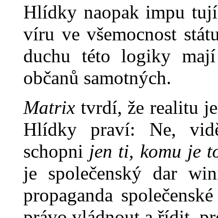
Hlídky naopak impu tují
víru ve všemocnost státu 
duchu této logiky mají
občanů samotných.
Matrix
tvrdí, že realitu j
Hlídky praví: Ne, vi
schopni
jen ti, komu je 
je společenský dar win
propaganda společenské
právo vládnout a řídit, p