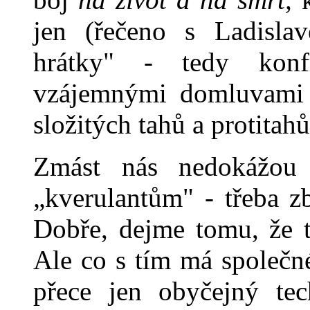
jen (řeče­no s Ladisla
hrátky" - tedy konf
vzájemnými domluvami a
složitých tahů a protitahů
Zmást nás nedokážou 
„kveru­lantům" - třeba z
Dobře, dej­me tomu, že t
Ale co s tím má společn
přece jen obyčejný tec