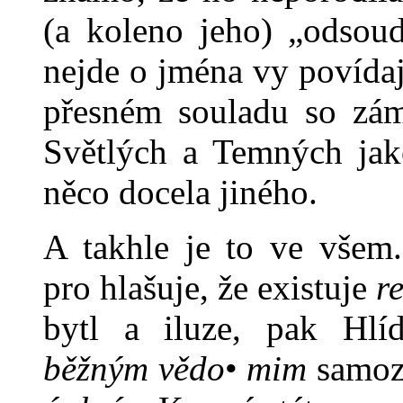
(a koleno jeho) „odsoud
nejde o jména vy povídaj
přesném souladu so zám
Světlých a Temných jak
něco docela jiného.
A takhle je to ve vše
pro hlašuje, že existuje
re
bytl a iluze, pak Hlíd
běžným vědo
•
mim
samozř