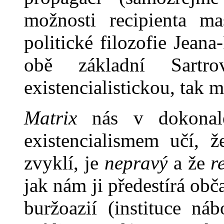
možnosti recipienta ma
politické filozofie Jeana
obě základní Sart
existencialistickou, tak 
Matrix
nás v dokonalé
existencialismem učí, ž
zvyklí, je
nepravý
a že
r
jak nám ji předestírá ob
buržoazií (in­stituce ná