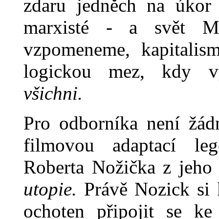
zdaru jedněch na úkor 
marxisté - a svět Ma
vzpomeneme, kapitalism
logickou mez, kdy v
všichni.
Pro odborníka není žá
filmo­vou adaptací l
Roberta Nožič­ka z jeho
utopie.
Právě Nozick si 
ochoten připojit se ke