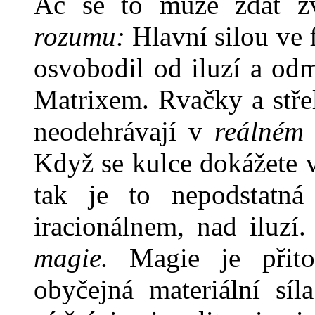
Ač se to může zdát zv
rozumu:
Hlavní silou ve f
osvobodil od iluzí a od
Matrixem. Rvačky a střel
neodehrávají v
reálném
Když se kulce do­kážete 
tak je to nepodstat­ná
iracionálnem, nad iluzí
magie.
Magie je přit
obyčejná materiální sí