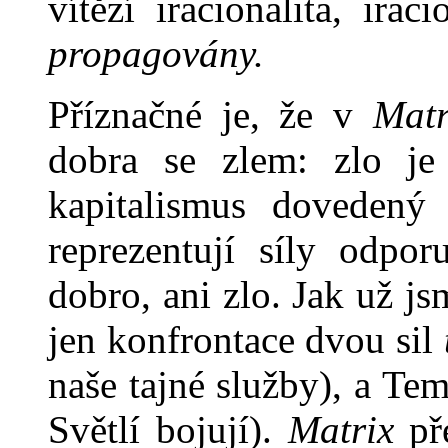
vítězí iracionalita, ira
propagovány.
Příznačné je, že v
Matr
dob­ra se zlem: zlo je
kapitalismus dovedený
reprezentují síly od­po
dobro, ani zlo. Jak už j
jen konfrontace dvou sil
naše tajné služby), a Te
Světlí bojují).
Matrix
pře