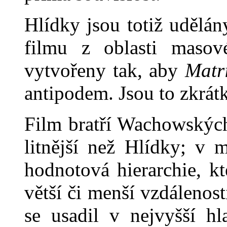
Hlídky jsou totiž udělá
fil­mu z oblasti masov
vytvořeny tak, aby
Matr
antipodem. Jsou to zkrát
Film bratří Wachowskýc
litnější než Hlídky; v m
hod­notová hierarchie, k
větší či menší vzdálenos
se usadil v nejvyšší hl