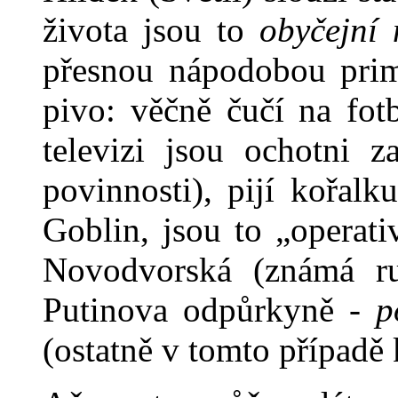
života jsou to
obyčejní 
přesnou nápodobou prim
pivo: věčně čučí na fot
televizi jsou ochotni 
povinnosti), pijí ko­řal
Goblin, jsou to „operati
Novodvorská (známá rusk
Putinova odpůrkyně -
p
(ostatně v tomto případě 