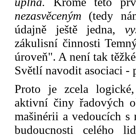
úplná.
Kromé této první
nezasvěceným
(tedy nám
údajně ještě jedna,
v
zákulisní činnosti Temn
úroveň". A není tak těžk
Světlí navodit asociaci -
Proto je zcela logick
aktivní činy řadových o
mašinérii a vedoucích s
budoucnosti celého lid