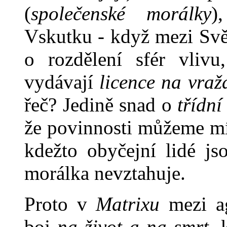
(
společenské morálky
)
Vskutku - když mezi Svě
o rozdělení sfér vliv
vydávají
licence na vraž
řeč? Jedině snad o
třídní
že povinnosti můžeme mí
kdežto obyčejní lidé js
morálka nevztahuje.
Proto v
Matrixu
mezi ag
boj
na život a na smrt,
k