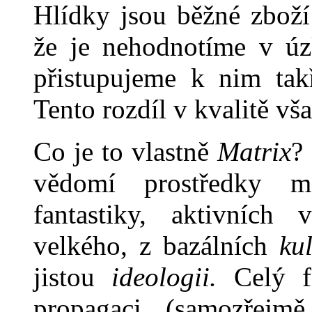
Hlídky jsou běžné zboží
že je nehodnotíme v úz
přistupujeme k nim tak
Tento rozdíl v kvalitě vš
Co je to vlastně
Matrix
?
vě­domí prostředky 
fantastiky, ak­tivníc
velkého, z bazálních
ku
jistou
ideologii.
Celý fi
propagaci (samozřej