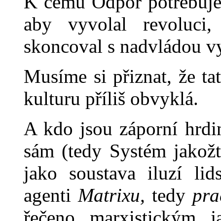
K čemu Odpor potřebuje 
aby vyvolal revoluci
skoncoval s nadvládou v
Musíme si přiznat, že t
kulturu příliš obvyklá.
A kdo jsou záporní hrd
sám (tedy Systém jakož
jako soustava iluzí li
agenti
Matrixu,
tedy
pra
řečeno marxistic­kým j