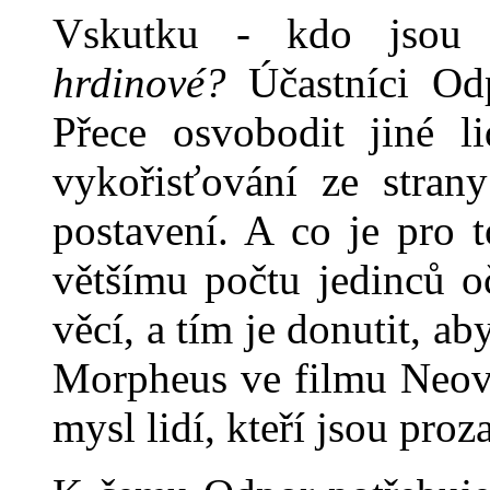
Vskutku - kdo jso
hrdinové?
Účastníci Od
Přece osvobodit jiné l
vykořisťování ze stra
postavení. A co je pro t
většímu počtu jedinců oč
věcí, a tím je donutit, ab
Morpheus ve filmu Neovi
mysl lidí, kteří jsou pro