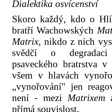
Dialektika osvícenství
Skoro každý, kdo o Hlíd
bratří Wachowských
Mat
Matrix,
ni­kdo z nich vys
svědčí o de­gradaci
psaveckého bratrstva 
všem v hlavách vynořo
„vynořování" jen reago
není - mezi
Matrixem
a
přímá souvislost.