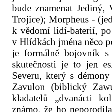
bude znamenat Je­diný, 
Trojice); Morpheus - (je
k vědomí lidí-baterií, 
v Hlídkách jména něco p
je formálně bojovník s
skutečnosti je to jen e
Severu, který s démony 
Zavulon (biblický Zaw
kladatelů „dvanácti ko
známo, že ho neporodila