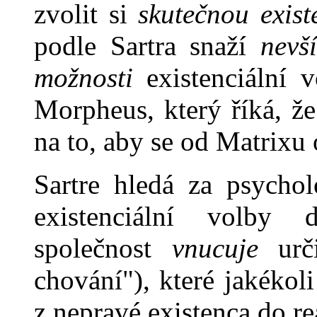
zvolit si
skutečnou exis
podle Sartra snaží
nevš
možnosti
existenciální 
Morpheus, který říká, že
na to, aby se od Matrixu 
Sartre hledá za psychol
existenciální volby 
společnost
vnucuje
urči
chování"), které ja­kéko
z nepravé existenca do re