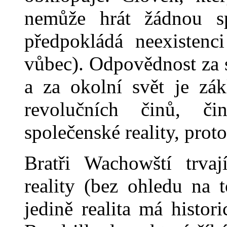
nemůže hrát žádnou spo
předpokládá neexisten
vůbec). Odpovědnost za s
a za okolní svět je zá
revolučních činů, č
společenské reality, prot
Bratři Wachowští trva
reality (bez ohledu na 
jedině realita má histor