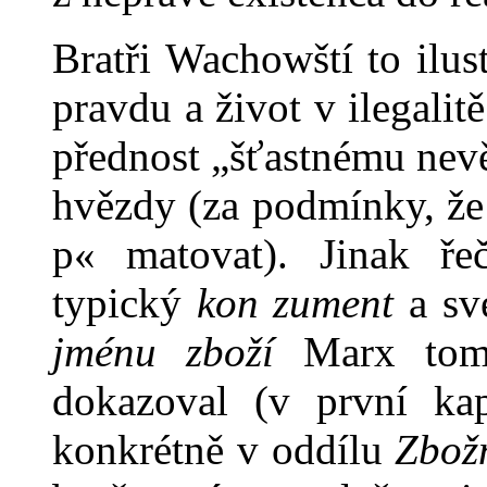
Bratři Wachowští to ilus
pravdu a život v ilegali
přednost „šťastnému nevě
hvězdy (za podmínky, že s
p« matovat). Jinak ř
typický
kon zument
a sv
jménu zboží
Marx tomu
dokazoval (v první ka­
konkrétně v oddílu
Zbožn