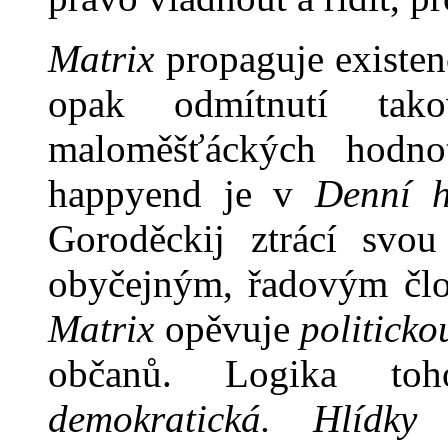
Matrix
propaguje existen
opak odmítnutí tak
maloměšťáckých hodn
happyend je v
Denní 
Goroděckij ztrácí svou
obyčejným, řadovým člov
Matrix
opěvuje
politicko
občanů. Logika t
demo
kratická.
Hlídky n