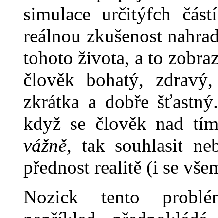
simulace určitýfch čás
reálnou zkušenost nahra
tohoto života, a to zob
člověk bohatý, zdravý,
zkrátka a dobře šťastný
když se člověk nad tí
vážně,
tak souhlasit ne
přednost rea­litě (i se vše
Nozick tento prob