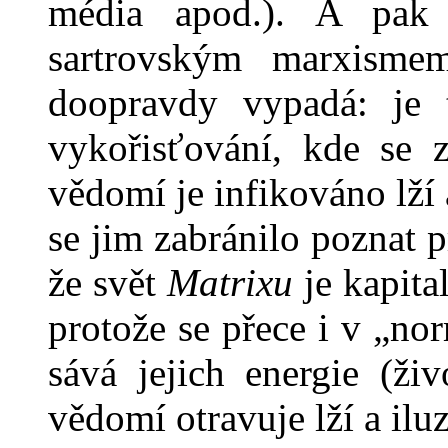
média apod.). A pak
sartrovským marxismem
doopravdy vypadá: je t
vykořisťování, kde se 
vědomí je infikováno lží 
se jim zabránilo poznat p
že svět
Matrixu
je kapita
protože se přece i v „no
sává jejich energie (živ
vědomí otravuje lží a ilu