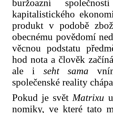
buržoazní společnos
kapitalistického ekono
produkt v podobě zbož
obecnému povědomí nedo
věcnou podstatu předmě
hod nota a člověk začíná
ale i
seht sama
vním
společenské reality chá­pa
Pokud je svět
Matrixu
ul
nomiky, ve které tato m