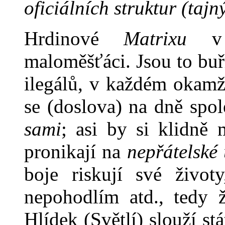
oficiálních struk­tur
(tajný
Hrdinové
Matrixu
v ž
maloměšťáci. Jsou to buři
ilegálů, v každém okamži
se (doslova) na dně spol
sami
; asi by si klidně 
pronikají na
nepřátelské 
boje riskují své život
nepohodlím atd., tedy 
Hlídek (Světlí) slouží s