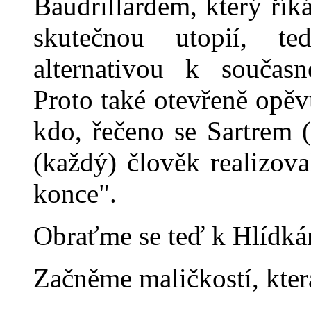
Baudrillardem, který říká
skutečnou utopií, t
alternativou k současn
Proto také otevřeně opěv
kdo, řečeno se Sartrem 
(každý) člověk realizov
konce".
Obraťme se teď k Hlídká
Začněme maličkostí, kter