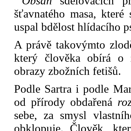
Obsah
sdělovacích p
šťavna­tého masa, které 
uspal bdělost hlídacího 
A právě takovýmto zlodě
který člověka obírá o 
obrazy zbož­ních fetišů.
Podle Sartra i podle Ma
od přírody obdařená
ro
sebe, za smysl vlastníh
obklopuje. Člověk, kter