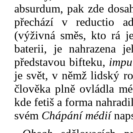
absur­dum, pak zde dosah
přechází v reductio 
(výživná směs, kto rá 
baterii, je nahrazena 
představou bifteku,
impu
je svět, v němž lidský r
člověka plně ovládla mé
kde fetiš a forma nahradi
svém
Chápání médií
naps