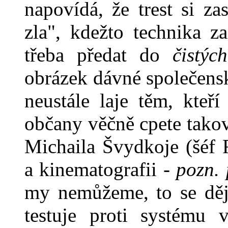
napovídá, že trest si za
zla", kdežto technika z
třeba předat do
čistýc
obrázek dávné společensk
neustále laje těm, kteř
občany věčně cpete takov
Michaila Švydkoje (šéf 
a kinematografii -
pozn. 
my nemůžeme, to se děj
testuje proti systému v