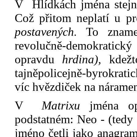
V Hlídkách jména stej
Což přitom neplatí u pr
postave­ných.
To zname
revolučně-demokratick
opravdu
hrdina),
kdežto
tajněpolicejně-byrokrat
víc hvězdiček na náramen
V
Matrixu
jména op
podstatném: Neo - (ted
jméno četli jako anagram