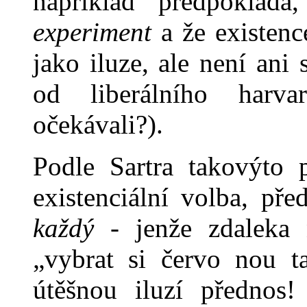
například předpoklá
experiment
a že exis­tenc
jako iluze, ale není ani 
od liberálního harva
očekávali?).
Podle Sartra takovýto 
existenciální volba, pře
každý
- jenže zdaleka 
„vybrat si červo nou t
útěšnou iluzí přednos! 