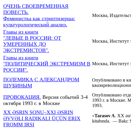
ОЧЕНЬ СВОЕВРЕМЕННАЯ
ПОВЕСТЬ.
Москва, Издательс
Феминистка как стриптизерша:
культурологический анализ.
Главы из книги
"ЛЕВЫЕ В РОССИИ: ОТ
Москва, Институт 
УМЕРЕННЫХ ДО
ЭКСТРЕМИСТОВ".
Главы из книги
"ПОЛИТИЧЕСКИЙ ЭКСТРЕМИЗМ В
Москва, Институт 
РОССИИ".
ПОЛЕМИКА С АЛЕКСАНДРОМ
Опубликовано в к
ШУБИНЫМ
квазиреволюционны
Опубликовано отд
ПРОВОКАЦИЯ.
Версия событий 3-4
1993 г. в Москве.
октября 1993 г. в Москве
1993.
XX ƏSRIN SONU–XXI ƏSRIN
«
Tarasov A
. XX əsr
ƏVVƏLI RADIKALI ÜÇÜN ERIX
kitabında. — Bakı: S
FROMM IRSI